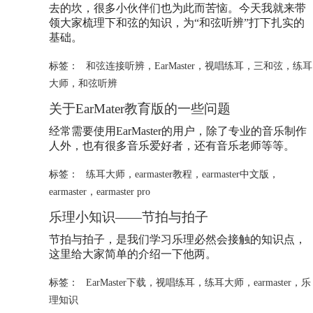
去的坎，很多小伙伴们也为此而苦恼。今天我就来带
领大家梳理下和弦的知识，为“和弦听辨”打下扎实的
基础。
标签：
和弦连接听辨
，
EarMaster
，
视唱练耳
，
三和弦
，
练耳
大师
，
和弦听辨
关于EarMater教育版的一些问题
经常需要使用EarMaster的用户，除了专业的音乐制作
人外，也有很多音乐爱好者，还有音乐老师等等。
标签：
练耳大师
，
earmaster教程
，
earmaster中文版
，
earmaster
，
earmaster pro
乐理小知识——节拍与拍子
节拍与拍子，是我们学习乐理必然会接触的知识点，
这里给大家简单的介绍一下他两。
标签：
EarMaster下载
，
视唱练耳
，
练耳大师
，
earmaster
，
乐
理知识