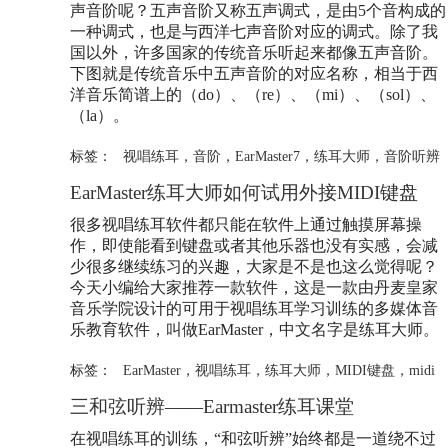
声音阶呢？五声音阶又称五声调式，是由5个音构成的
一种调式，也是与西洋七声音阶对应的调式。除了我
国以外，许多国家的传统音乐听起来都像五声音阶。
下图就是传统音乐中五声音阶的对应名称，相当于西
洋音乐简谱上的（do）、（re）、（mi）、（sol）、
（la）。
标签：
视唱练耳
，
音阶
，
EarMaster7
，
练耳大师
，
音阶听辨
EarMaster
练耳大师
如何试用外接MIDI键盘
很多视唱练耳软件都只能在软件上通过触摸屏幕操
作，即使能看到键盘或者其他乐器也没有实感，会减
少很多继续练习的兴趣，大家是不是也这么觉得呢？
今天小编给大家推荐一款软件，这是一款由丹麦皇家
音乐学院设计的可用于视唱练耳学习训练的多媒体音
乐教育软件，叫做EarMaster，中文名字是
练耳大师
。
标签：
EarMaster
，
视唱练耳
，
练耳大师
，
MIDI键盘
，
midi
三和弦听辨——Earmaster练耳课堂
在视唱练耳的训练，“和弦听辨”始终都是一道绕不过