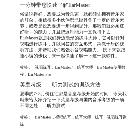
一分钟带您快速了解EarMaster
俗话说得好，想要成为音乐家，就必须先拥有音乐家
的耳朵，相信很多小伙伴都已经具备了一定的音乐素
养，或者是说想要进一步得到提升。那我们就必须练
好听耳的能力，并且把这种能力一直保持下去。
EarMaster就是我们身边隐形的
练耳大师
，它可以针对
视唱进行练耳，并以问答的交互形式，寓教于乐的视
听方法，来帮助我们增强听音视唱能力。 接下来就跟
随小编的步伐，来一起快速了解一下这一款软件。
标签：
视唱练耳
，
EarMaster7
，
练耳大师
，
EarMaster使用教
程
，
EarMaster Pro
英皇考级——听力测试的训练方法
夏季的7~8月份往往都是音皇考级开始的时间，今天我
就来给大家介绍一下英皇考级与国内音乐考级的一项
不同之处——听力测试
标签：
EarMaster
，
视唱练耳
，
练耳大师
，
练耳
，
视唱练耳训
练