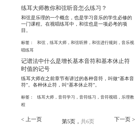
练耳大师
教你和弦听音怎么练习？
和弦是乐理的一个概念，也是学习音乐的学生必修的
一门课程。在视唱练耳中，和弦也是一项必考的项
目。
标签：
和弦
，
练耳大师
，
和弦听辨
，
和弦进行规则
，
音乐视
唱练耳
记谱法中什么是增长基本音符和基本休止符
时值的记号
练耳大师
在之前章节有讲过的各种音符，叫做“基本音
符”。各种休止符，叫“基本休止符”。
标签：
练耳大师
，
音符学习
，
音符练习
，
音符视唱
，
乐理教
程
< 上一页
下一页 >
第5页，
共6页