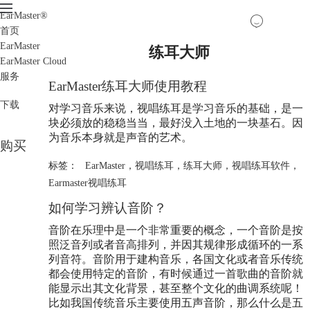
EarMaster
®
首页
EarMaster
练耳大师
EarMaster Cloud
服务
EarMaster
练耳大师
使用教程
下载
对学习音乐来说，视唱练耳是学习音乐的基础，是一
块必须放的稳稳当当，最好没入土地的一块基石。因
为音乐本身就是声音的艺术。
购买
标签：
EarMaster
，
视唱练耳
，
练耳大师
，
视唱练耳软件
，
Earmaster视唱练耳
如何学习辨认音阶？
音阶在乐理中是一个非常重要的概念，一个音阶是按
照泛音列或者音高排列，并因其规律形成循环的一系
列音符。音阶用于建构音乐，各国文化或者音乐传统
都会使用特定的音阶，有时候通过一首歌曲的音阶就
能显示出其文化背景，甚至整个文化的曲调系统呢！
比如我国传统音乐主要使用五声音阶，那么什么是五