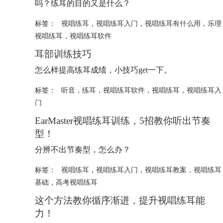
吗？练耳的目的又是什么？
标签：
视唱练耳
，
视唱练耳入门
，
视唱练耳有什么用
，
乐理
视唱练耳
，
视唱练耳软件
耳部训练技巧
怎么样提高练耳成绩，小技巧get一下。
标签：
听音
，
练耳
，
视唱练耳软件
，
视唱练耳
，
视唱练耳入
门
EarMaster视唱练耳训练，5招教你听出节奏
型！
分辨不出节奏型，怎么办？
标签：
视唱练耳
，
视唱练耳入门
，
视唱练耳教案
，
视唱练耳
基础
，
高考视唱练耳
这个方法教你循序渐进，提升视唱练耳能
力！