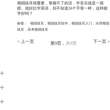
视唱练耳很重要，掌握不了的话，学音乐就是一摸
瞎。就好比学英语，却不知道26个字母一样，这样能
学好吗？
标签：
视唱练耳
，
视唱练耳软件
，
视唱练耳入门
，
乐理视唱
练耳
，
高考视唱练耳
< 上一页
下一页 >
第9页，
共9页
EarMaster
Support
About