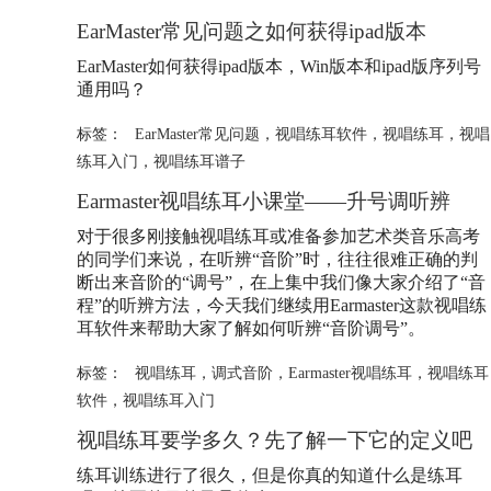
EarMaster常见问题之如何获得ipad版本
EarMaster如何获得ipad版本，Win版本和ipad版序列号
通用吗？
标签：
EarMaster常见问题
，
视唱练耳软件
，
视唱练耳
，
视唱
练耳入门
，
视唱练耳谱子
Earmaster视唱练耳小课堂——升号调听辨
对于很多刚接触视唱练耳或准备参加艺术类音乐高考
的同学们来说，在听辨“音阶”时，往往很难正确的判
断出来音阶的“调号”，在上集中我们像大家介绍了“音
程”的听辨方法，今天我们继续用Earmaster这款视唱练
耳软件来帮助大家了解如何听辨“音阶调号”。
标签：
视唱练耳
，
调式音阶
，
Earmaster视唱练耳
，
视唱练耳
软件
，
视唱练耳入门
视唱练耳要学多久？先了解一下它的定义吧
练耳训练进行了很久，但是你真的知道什么是练耳