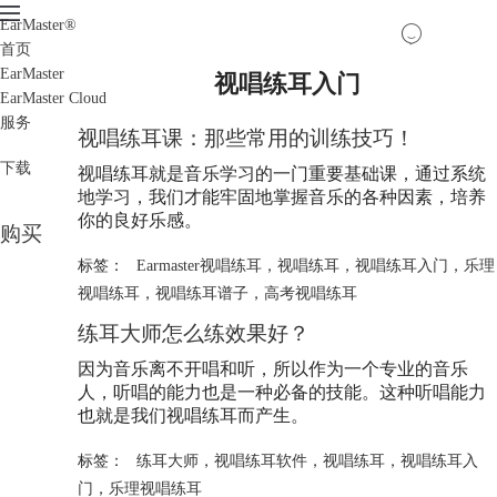
EarMaster
®
首页
EarMaster
视唱练耳入门
EarMaster Cloud
服务
视唱练耳课：那些常用的训练技巧！
下载
视唱练耳就是音乐学习的一门重要基础课，通过系统
地学习，我们才能牢固地掌握音乐的各种因素，培养
你的良好乐感。
购买
标签：
Earmaster视唱练耳
，
视唱练耳
，
视唱练耳入门
，
乐理
视唱练耳
，
视唱练耳谱子
，
高考视唱练耳
练耳大师怎么练效果好？
因为音乐离不开唱和听，所以作为一个专业的音乐
人，听唱的能力也是一种必备的技能。这种听唱能力
也就是我们视唱练耳而产生。
标签：
练耳大师
，
视唱练耳软件
，
视唱练耳
，
视唱练耳入
门
，
乐理视唱练耳