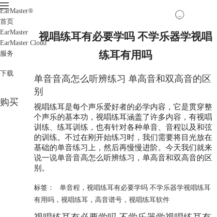
EarMaster
®
首页
EarMaster
视唱练耳有必要学吗 不学乐器学视唱
EarMaster Cloud
练耳有用吗
服务
下载
单音音高怎么听辨练习 单高音和双高音的区
别
购买
视唱练耳是每个声乐爱好者的必学内容，它是贯穿整
个声乐的基本功，视唱练耳涵盖了许多内容，有视唱
训练、练耳训练，也有针对各种单音、音程以及和弦
的训练。不过在刚开始练习时，我们需要将目光放在
基础的单音练习上，然后再慢慢进阶。今天我们就来
说一说单音音高怎么听辨练习，单高音和双高音的区
别。
标签：
单音程
，
视唱练耳有必要学吗 不学乐器学视唱练耳
有用吗
，
视唱练耳
，
高音谱号
，
视唱练耳软件