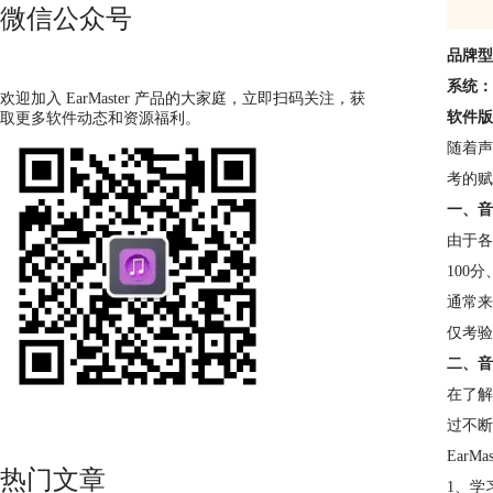
微信公众号
品牌型
系统：
欢迎加入 EarMaster 产品的大家庭，立即扫码关注，获
软件版
取更多软件动态和资源福利。
随着声
考的赋
一、音
由于各
100
通常来
仅考验
二、音
在了解
过不断
EarMas
热门文章
1、学