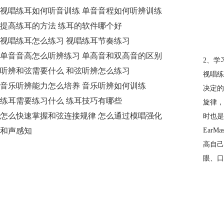
视唱练耳如何听音训练 单音音程如何听辨训练
提高练耳的方法 练耳的软件哪个好
视唱练耳怎么练习 视唱练耳节奏练习
单音音高怎么听辨练习 单高音和双高音的区别
2、学
听辨和弦需要什么 和弦听辨怎么练习
视唱练
音乐听辨能力怎么培养 音乐听辨如何训练
决定的
练耳需要练习什么 练耳技巧有哪些
旋律，
怎么快速掌握和弦连接规律 怎么通过模唱强化
时也是
和声感知
Ear
高自己
眼、口