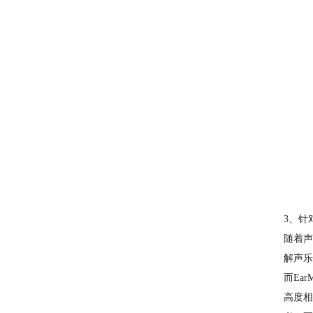
3、针
随着声
解声乐
而Ea
高度相