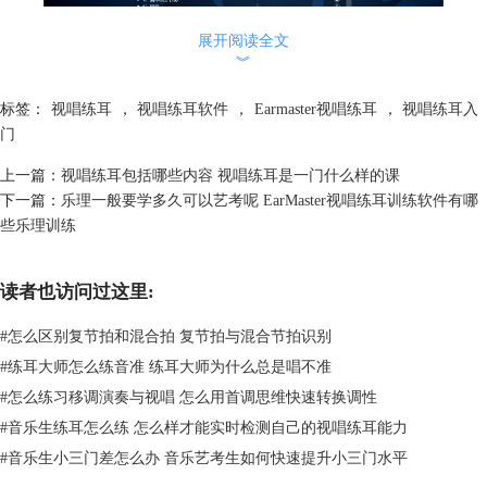
展开阅读全文
︾
图一：EarMaster理论课程
标签：
视唱练耳
，
视唱练耳软件
，
Earmaster视唱练耳
，
视唱练耳入
门
2、进行实际训练
声乐是一门复杂的学科，它既不是只通过书本就能掌握，也不是只通过训
上一篇：
视唱练耳包括哪些内容 视唱练耳是一门什么样的课
练就能熟练的。想要学好声乐，我们还是需要进行实际的训练，对于初学
下一篇：
乐理一般要学多久可以艺考呢 EarMaster视唱练耳训练软件有哪
者来说，什么样的训练才是最合适的呢？我认为应该是基础的音高、时值
些乐理训练
这些内容，音高决定了人的音准水平，而时值则能够让初学者知道不同的
音符的发音时长，对于培养初学者的节奏感有着非常明显的作用。
读者也访问过这里:
目前，我们可以通过软件来进行训练，这样的训练方式能够提高我们的学
习效率，在EarMaster软件中，我们可以在其中进行视唱练耳训练，而视
#
怎么区别复节拍和混合拍 复节拍与混合节拍识别
唱练耳训练最核心的目的就是提升对音符的敏感程度。因此，一些音准训
#
练耳大师怎么练音准 练耳大师为什么总是唱不准
练在EarMaster中是必不可少的。而对于初学者来说，音准训练正是我们
学习声乐的重点和难点。
#
怎么练习移调演奏与视唱 怎么用首调思维快速转换调性
#
音乐生练耳怎么练 怎么样才能实时检测自己的视唱练耳能力
#
音乐生小三门差怎么办 音乐艺考生如何快速提升小三门水平