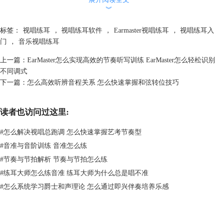
︾
图一：Guitar Pro软件
标签：
视唱练耳
，
视唱练耳软件
，
Earmaster视唱练耳
，
视唱练耳入
门
，
音乐视唱练耳
二、视唱节奏怎么练
在上面我给大家介绍了几个听辨节奏的小技巧，但是想要系统性的学习，
上一篇：
EarMaster怎么实现高效的节奏听写训练 EarMaster怎么轻松识别
光靠这些小技巧可不行。我们还需要系统化的工具来帮助我们学习，而说
不同调式
到视唱节奏训练，我觉得EarMaster这款软件能够帮助我们开展训练，它
下一篇：
怎么高效听辨音程关系 怎么快速掌握和弦转位技巧
是一款专业的视唱练耳训练软件，节奏作为影响视唱练耳学习的重要因
素，在EarMaster中也会有许多教学课程。下面我就结合EarMaster来和大
家说一说视唱节奏怎么系统性的训练。
读者也访问过这里:
1、认识节奏符号。想要有良好的节奏感，我们就要学会识别乐理中的节
#
怎么解决视唱总跑调 怎么快速掌握艺考节奏型
奏符号，比如常见的四分音符、八分音符、附点以及休止符等等，这些符
号都是提示我们节奏变化的标志，在曲谱中我们要能够正确的识别出来。
#
音准与音阶训练 音准怎么练
而在EarMaster中，我们可以在软件中的入门课程中找到节奏符号识别的
#
节奏与节拍解析 节奏与节拍怎么练
课程，通过对这种乐理基础概念的学习，让我们巩固自己的基础，为后续
#
练耳大师怎么练音准 练耳大师为什么总是唱不准
的实践练习打下基础。
#
怎么系统学习爵士和声理论 怎么通过即兴伴奏培养乐感