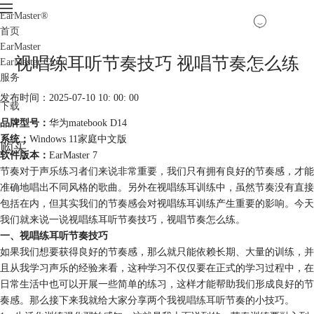
EarMaster
®
首页
EarMaster
视唱练耳听节奏技巧 视唱节奏怎么练
EarMaster Cloud
服务
发布时间：2025-07-10 10: 00: 00
下载
品牌型号：
华为matebook D14
系统：
Windows 11家庭中文版
购买
软件版本：
EarMaster 7
节奏对于声乐练习者们来说非常重要，我们只有拥有良好的节奏感，才能
准确地唱出不同风格的歌曲。另外在视唱练耳训练中，虽然节奏没有直接
包括在内，但其实我们的节奏感会对视唱练耳训练产生重要的影响。今天
我们就来说一说视唱练耳听节奏技巧，视唱节奏怎么练。
一、视唱练耳听节奏技巧
如果我们想要获得良好的节奏感，那么就只能依赖长期、大量的训练，并
且从我学习声乐的经验来看，这种学习不仅仅要在正式的学习过程中，在
日常生活中也可以开展一些简单的练习，这样才能帮助我们形成良好的节
奏感。那么接下来我就给大家分享两个我
视唱练耳
听节奏的小技巧。