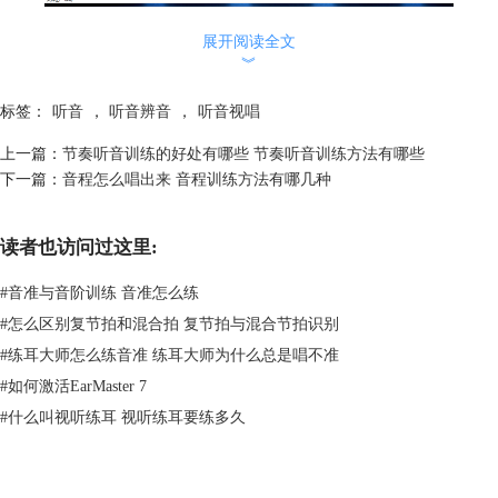
展开阅读全文
︾
标签：
听音
，
听音辨音
，
听音视唱
上一篇：
节奏听音训练的好处有哪些 节奏听音训练方法有哪些
下一篇：
音程怎么唱出来 音程训练方法有哪几种
读者也访问过这里:
#
音准与音阶训练 音准怎么练
图1：EarMaster
#
怎么区别复节拍和混合拍 复节拍与混合节拍识别
二、听音练耳怎么训练节奏
#
练耳大师怎么练音准 练耳大师为什么总是唱不准
想要
训练节奏
，首先需要掌握所有音程的模唱和构唱，包括旋律以及和声
#
如何激活EarMaster 7
的模唱和构唱；其次要掌握和弦原位和转位，以及增减和弦的模唱和构
#
什么叫视听练耳 视听练耳要练多久
唱；最后就是多多训练学习，接下来使用EarMaster视唱练耳软件给大家
具体介绍一下节奏的训练。
1.在EarMaster的“入门课程”中可以学习音程以及和弦的基础知识。例如在