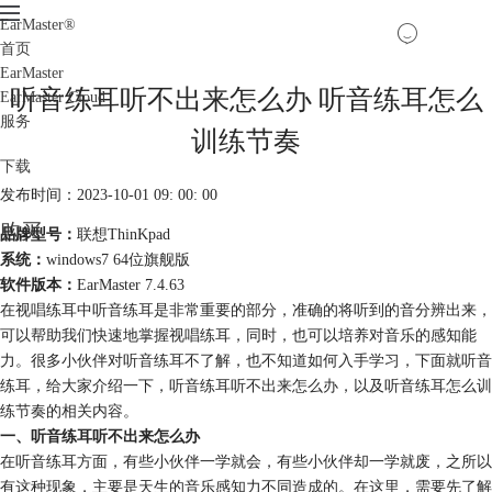
EarMaster
®
首页
EarMaster
听音练耳听不出来怎么办 听音练耳怎么
EarMaster Cloud
服务
训练节奏
下载
发布时间：2023-10-01 09: 00: 00
购买
品牌型号：
联想ThinKpad
系统：
windows7 64位旗舰版
软件版本：
EarMaster 7.4.63
在视唱练耳中听音练耳是非常重要的部分，准确的将听到的音分辨出来，
可以帮助我们快速地掌握视唱练耳，同时，也可以培养对音乐的感知能
力。很多小伙伴对听音练耳不了解，也不知道如何入手学习，下面就听音
练耳，给大家介绍一下，听音练耳听不出来怎么办，以及听音练耳怎么训
练节奏的相关内容。
一、听音练耳听不出来怎么办
在听音练耳方面，有些小伙伴一学就会，有些小伙伴却一学就废，之所以
有这种现象，主要是天生的音乐感知力不同造成的。在这里，需要先了解