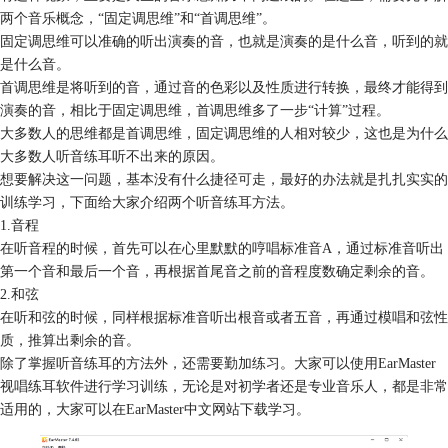
两个音乐概念，“固定调思维”和“首调思维”。
固定调思维可以准确的听出演奏的音，也就是演奏的是什么音，听到的就
是什么音。
首调思维是将听到的音，通过音的色彩以及性质进行转换，最终才能得到
演奏的音，相比于固定调思维，首调思维多了一步“计算”过程。
大多数人的思维都是首调思维，固定调思维的人相对较少，这也是为什么
大多数人听音练耳听不出来的原因。
想要解决这一问题，基本没有什么捷径可走，最好的办法就是扎扎实实的
训练学习，下面给大家介绍两个听音练耳方法。
1.音程
在听音程的时候，首先可以在心里默默的哼唱标准音A，通过标准音听出
第一个音和最后一个音，再根据首尾音之前的音程度数确定剩余的音。
2.和弦
在听和弦的时候，同样根据标准音听出根音或者五音，再通过模唱和弦性
质，推算出剩余的音。
除了掌握听音练耳的方法外，还需要勤加练习。大家可以使用EarMaster
视唱练耳软件进行学习训练，无论是对初学者还是专业音乐人，都是非常
适用的，大家可以在EarMaster中文网站下载学习。