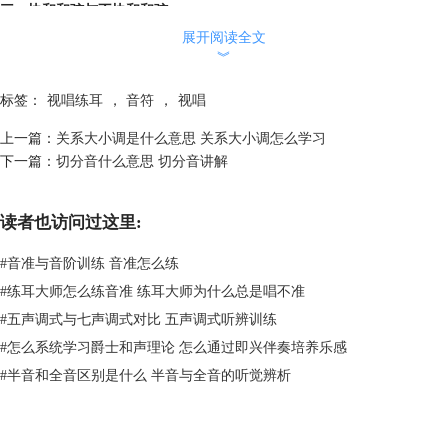
三、协和和弦与不协和和弦
协和和弦是只包括协和音程的和弦；不协和和弦是包含不协和音程的和
展开阅读全文
弦。
︾
比如大三和弦、小三和弦及其转位就是协和和弦，增三和弦、减三和弦、
标签：
视唱练耳
，
音符
，
视唱
七和弦就是不协和和弦。值得注意的是，所有七和弦都属于不协和和弦，
因为它包含了七度音程，七度音程就是不协和音程。
上一篇：
关系大小调是什么意思 关系大小调怎么学习
下一篇：
切分音什么意思 切分音讲解
读者也访问过这里:
#
音准与音阶训练 音准怎么练
#
练耳大师怎么练音准 练耳大师为什么总是唱不准
#
五声调式与七声调式对比 五声调式听辨训练
#
怎么系统学习爵士和声理论 怎么通过即兴伴奏培养乐感
#
半音和全音区别是什么 半音与全音的听觉辨析