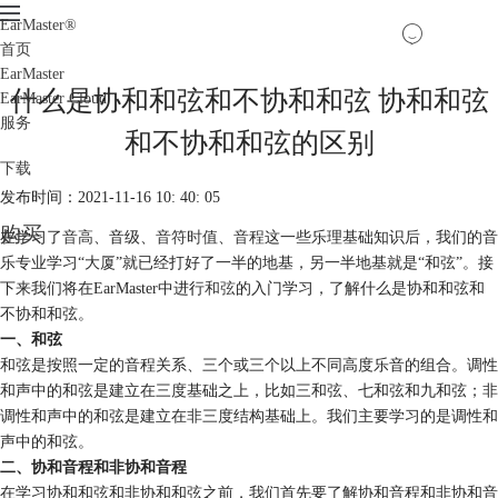
EarMaster
®
首页
EarMaster
什么是协和和弦和不协和和弦 协和和弦
EarMaster Cloud
服务
和不协和和弦的区别
下载
发布时间：2021-11-16 10: 40: 05
购买
在学习了
音高
、音级、
音符时值
、
音程
这一些乐理基础知识后，我们的音
乐专业学习“大厦”就已经打好了一半的地基，另一半地基就是“和弦”。接
下来我们将在EarMaster中进行
和弦
的入门学习，了解什么是协和和弦和
不协和和弦。
一、和弦
和弦是按照一定的音程关系、三个或三个以上不同高度乐音的组合。调性
和声中的和弦是建立在三度基础之上，比如三和弦、七和弦和九和弦；非
调性和声中的和弦是建立在非三度结构基础上。我们主要学习的是调性和
声中的和弦。
二、协和音程和非协和音程
在学习协和和弦和非协和和弦之前，我们首先要了解协和音程和非协和音