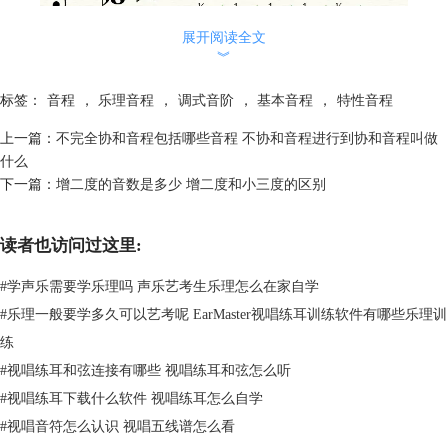
展开阅读全文
图2：大调式音阶
︾
如果是自然小调式音阶，基本的音程结构就是“全—半—全—全—半—全
标签：
音程
，
乐理音程
，
调式音阶
，
基本音程
，
特性音程
—全”，下图是自然小调的一种。
上一篇：
不完全协和音程包括哪些音程 不协和音程进行到协和音程叫做
什么
下一篇：
增二度的音数是多少 增二度和小三度的区别
读者也访问过这里:
图3：小调式音阶
而对多利亚调式来说，它的特性音程是“全—半—全—全—全—半—全”，
#
学声乐需要学乐理吗 声乐艺考生乐理怎么在家自学
就像下图标示出来的这样。
#
乐理一般要学多久可以艺考呢 EarMaster视唱练耳训练软件有哪些乐理训
练
#
视唱练耳和弦连接有哪些 视唱练耳和弦怎么听
#
视唱练耳下载什么软件 视唱练耳怎么自学
#
视唱音符怎么认识 视唱五线谱怎么看
图4：多利亚调式