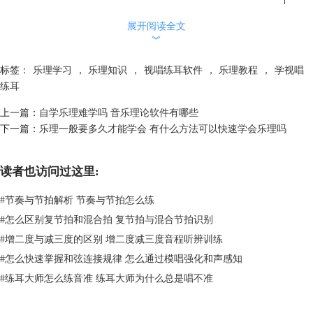
展开阅读全文
︾
图一：常见乐谱符号
标签：
乐理学习
，
乐理知识
，
视唱练耳软件
，
乐理教程
，
学视唱
2、音符及音符时值
练耳
乐理考试中对音符的考察在方式上与乐谱符号大致相同，都是通过给出一
个音符符号，让学生判断是何种音符。而音符时值指的就是一个音符的发
上一篇：
自学乐理难学吗 音乐理论软件有哪些
声时长，通常以拍为单位，例如全音符的时值为四拍，二分音符的时值为
下一篇：
乐理一般要多久才能学会 有什么方法可以快速学会乐理吗
二拍。在考试中往往会出现考察某个音符的时值的题目，需要各位学生特
别注意。
读者也访问过这里:
#
节奏与节拍解析 节奏与节拍怎么练
#
怎么区别复节拍和混合拍 复节拍与混合节拍识别
#
增二度与减三度的区别 增二度减三度音程听辨训练
#
怎么快速掌握和弦连接规律 怎么通过模唱强化和声感知
#
练耳大师怎么练音准 练耳大师为什么总是唱不准