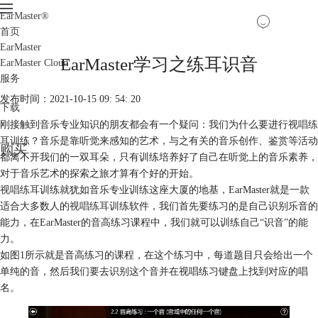
EarMaster
®
首页
EarMaster
EarMaster学习之练耳识音
EarMaster Cloud
服务
发布时间：2021-10-15 09: 54: 20
下载
刚接触到音乐专业知识的朋友都会有一个疑问：我们为什么要进行
视唱练
耳
训练？音乐是靠听觉来感知的艺术，与之有关的音乐创作、鉴赏等活动
购买
都离不开我们的一双耳朵，只有训练培养好了自己在听觉上的音乐素养，
对于音乐艺术的探索之旅才算有个好的开始。
视唱练耳
训练就犹如音乐专业训练这座大厦的地基，EarMaster就是一款
适合大多数人的
视唱练耳
训练软件，我们首先要练习的是自己识别乐音的
能力，在EarMaster的音高练习课程中，我们就可以训练自己“识音”的能
力。
如图1所示就是音高练习的课程，在这个练习中，每道题目只会给出一个
单纯的音，然后我们要去识别这个音并在视唱练习键盘上找到对应的唱
名。