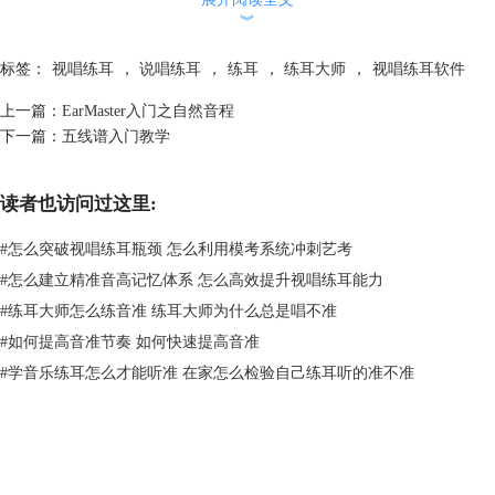
︾
标签：
视唱练耳
，
说唱练耳
，
练耳
，
练耳大师
，
视唱练耳软件
上一篇：
EarMaster入门之自然音程
图片2：练习界面
下一篇：
五线谱入门教学
我们此次训练的目的在于识别乐音并选对正确的乐音，因此我们在训练设
置中，将答案输入栏的“低音乐器”改为“视唱练习键盘”，如图3所示。
读者也访问过这里:
#
怎么突破视唱练耳瓶颈 怎么利用模考系统冲刺艺考
#
怎么建立精准音高记忆体系 怎么高效提升视唱练耳能力
#
练耳大师怎么练音准 练耳大师为什么总是唱不准
#
如何提高音准节奏 如何快速提高音准
#
学音乐练耳怎么才能听准 在家怎么检验自己练耳听的准不准
图片3：练习选项
然后我们点击左下方的“新问题”即可开始训练。整个训练有30个小题，每