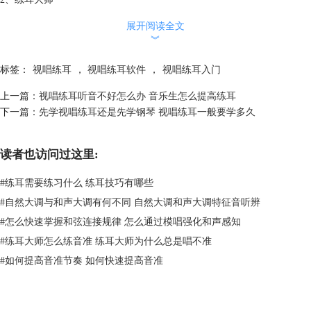
与上面的Earmaster视唱练耳大师不同，练耳大师是一款国内开发的软
展开阅读全文
件。并且也只能在手机端运行，这在一定程度上也限制了它的功能全面
︾
性。这款练耳大师更加侧重于学生的实际练习，尤其是听辨方面，练耳大
师app内置了大量的音程和和弦辨认的训练，能够让学生随时随地进行视
标签：
视唱练耳
，
视唱练耳软件
，
视唱练耳入门
唱练耳的听辨训练。除此之外，练耳大师app还有节拍器、五线谱制谱等
功能，是一款较为全面的视唱练耳教学软件。
上一篇：
视唱练耳听音不好怎么办 音乐生怎么提高练耳
下一篇：
先学视唱练耳还是先学钢琴 视唱练耳一般要学多久
读者也访问过这里:
#
练耳需要练习什么 练耳技巧有哪些
#
自然大调与和声大调有何不同 自然大调和声大调特征音听辨
#
怎么快速掌握和弦连接规律 怎么通过模唱强化和声感知
#
练耳大师怎么练音准 练耳大师为什么总是唱不准
#
如何提高音准节奏 如何快速提高音准