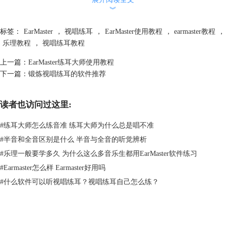
︾
标签：
EarMaster
，
视唱练耳
，
EarMaster使用教程
，
earmaster教程
，
乐理教程
，
视唱练耳教程
上一篇：
EarMaster练耳大师使用教程
下一篇：
锻炼视唱练耳的软件推荐
读者也访问过这里:
图片2：练耳大师音程比较
在练耳大师中的音程比较训练中，它会给我们播放两组音程，我们通过点
#
练耳大师怎么练音准 练耳大师为什么总是唱不准
击A或B选择自己觉得正确的答案。
#
半音和全音区别是什么 半音与全音的听觉辨析
#
乐理一般要学多久 为什么这么多音乐生都用EarMaster软件练习
#
Earmaster怎么样 Earmaster好用吗
#
什么软件可以听视唱练耳？视唱练耳自己怎么练？