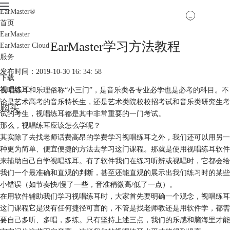
EarMaster
®
首页
EarMaster
EarMaster学习方法教程
EarMaster Cloud
服务
发布时间：2019-10-30 16: 34: 58
下载
视唱练耳
和乐理俗称“小三门”，是音乐类各专业必学也是必考的科目。不
论是艺术高考的音乐特长生，还是艺术类院校校招考试和音乐类研究生考
购买
试的考生，视唱练耳都是其中非常重要的一门考试。
那么，视唱练耳应该怎么学呢？
其实除了去找老师话费高昂的学费学习视唱练耳之外，我们还可以用另一
种更为简单、便宜便捷的方法去学习这门课程。那就是使用视唱练耳软件
来辅助自己自学视唱练耳。有了软件我们在练习听辨或视唱时，它都会给
我们一个最准确和直观的判断，甚至还能直观的展示出我们练习时的某些
小错误（如节奏快/慢了一些，音准稍微高/低了一点）。
在用软件辅助我们学习视唱练耳时，大家首先要明确一个观念，视唱练耳
这门课程它是没有任何捷径可言的，不管是找老师教还是用软件学，都需
要自己多听、多唱，多练。只有坚持上述三点，我们的乐感和脑海里才能