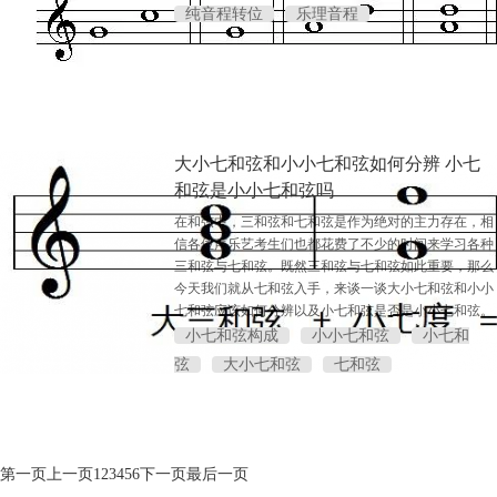
纯音程转位
乐理音程
大小七和弦和小小七和弦如何分辨 小七
和弦是小小七和弦吗
在和弦中，三和弦和七和弦是作为绝对的主力存在，相
信各位声乐艺考生们也都花费了不少的时间来学习各种
三和弦与七和弦。既然三和弦与七和弦如此重要，那么
今天我们就从七和弦入手，来谈一谈大小七和弦和小小
七和弦应该如何分辨以及小七和弦是否是小小七和弦。
小七和弦构成
小小七和弦
小七和
弦
大小七和弦
七和弦
第一页
上一页
1
2
3
4
5
6
下一页
最后一页