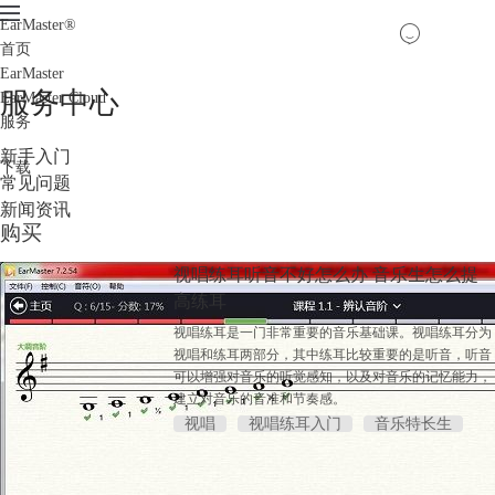
EarMaster
®
首页
EarMaster
服务中心
EarMaster Cloud
服务
新手入门
下载
常见问题
新闻资讯
购买
视唱练耳听音不好怎么办 音乐生怎么提
高练耳
视唱练耳是一门非常重要的音乐基础课。视唱练耳分为
视唱和练耳两部分，其中练耳比较重要的是听音，听音
可以增强对音乐的听觉感知，以及对音乐的记忆能力，
建立对音乐的音准和节奏感。
视唱
视唱练耳入门
音乐特长生