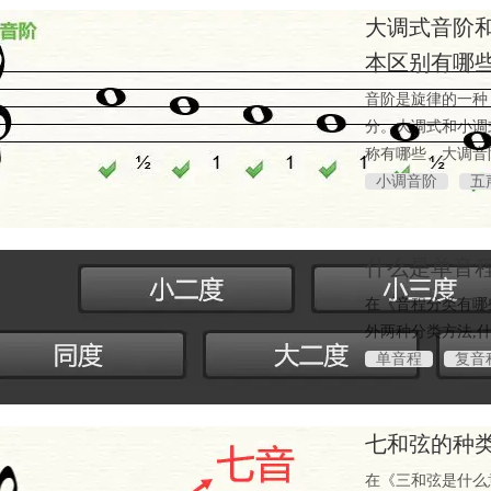
大调式音阶
本区别有哪
音阶是旋律的一种
分。大调式和小调
称有哪些、大调音
小调音阶
五
什么是单音
在《音程分类有哪
外两种分类方法,
单音程
复音
七和弦的种
在《三和弦是什么