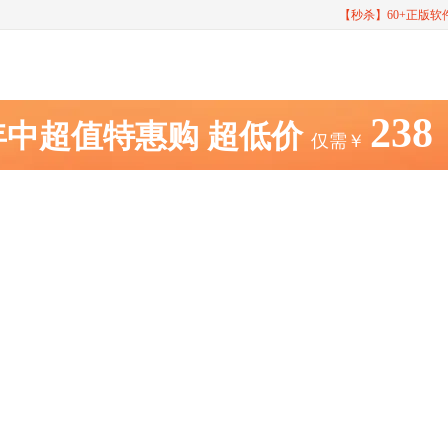
【秒杀】60+正版
238
年中超值特惠购
超低价
仅需￥
EarMast