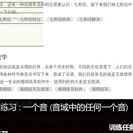
弦，还有一种也很常见的和弦需要认识：七和弦。接下来我们就七和弦中
一下介绍。
七和弦
七和弦转位
七和弦种类
七和弦解决
教学
的知识就是乐谱的分类，在各个历史时期、不同的文化背景下，人们衍生
用各种符号将音乐书写下来，形成了乐谱。我们目前常见的就是五线谱和
ster这一专业的视唱练耳软件中，使用到的则大多是五线谱。
谱视唱
视唱练耳五线谱
视唱练耳软件
视唱练耳
r学习之练耳识音
知识的朋友都会有一个疑问：我们为什么要进行视唱练耳训练？音乐是靠
，与之有关的音乐创作、鉴赏等活动都离不开我们的一双耳朵，只有训练
觉上的音乐素养，对于音乐艺术的探索之旅才算有个好的开始。