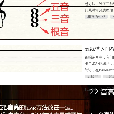
断方法，除了三和
的几种常见类型做
和弦的构成
五线谱入门
视唱练耳中，入门
出了多种记谱法，
简谱，在EarMa
五线谱
五线
EarMaste
刚接触到音乐专业
听觉来感知的艺术
培养好了自己在听