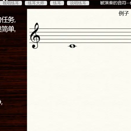
视唱练耳
练耳大师
练耳
说唱练耳