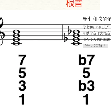
导七和弦的
导七和弦指的是导
常以导音作为根音
那么今天我们就来
导七和弦解决