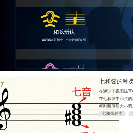
七和弦的种
在通过了视唱练耳
在七和弦中和弦的
何判断所属大小调
七和弦种类