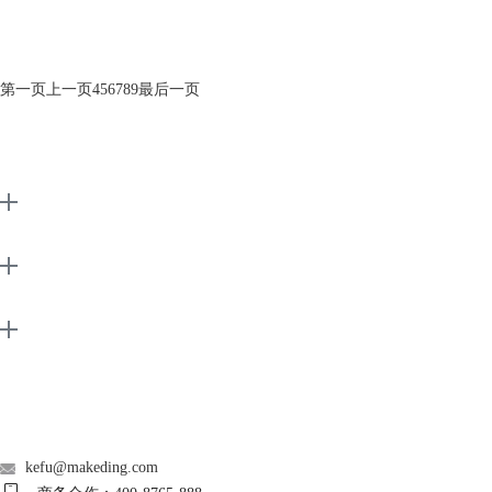
第一页
上一页
4
5
6
7
8
9
最后一页
EarMaster
Support
About
广告联盟
联系客服
kefu@makeding.com