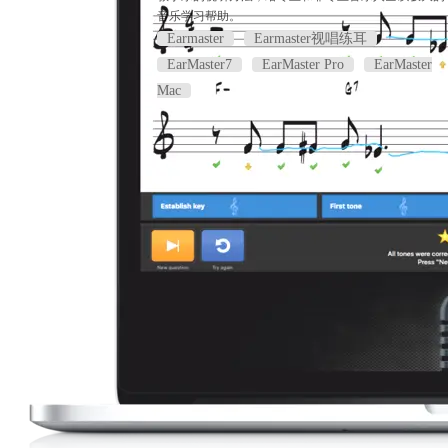
音乐学习帮助。
Earmaster
Earmaster视唱练耳
EarMaster7
EarMaster Pro
EarMaster
Mac