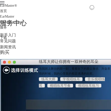
EarMaster
®
首页
EarMaster
服务中心
EarMaster Cloud
服务
新手入门
下载
常见问题
新闻资讯
购买
练耳大师让你拥有一双神奇的耳朵
当我踏上舞台的那一刻，看着台下的观众激动、兴奋表
情的时候，我的心里装的都是满满的欣慰。
练耳大师
学视唱练耳
音乐视唱练
耳
视唱练耳节奏
视唱练耳练习