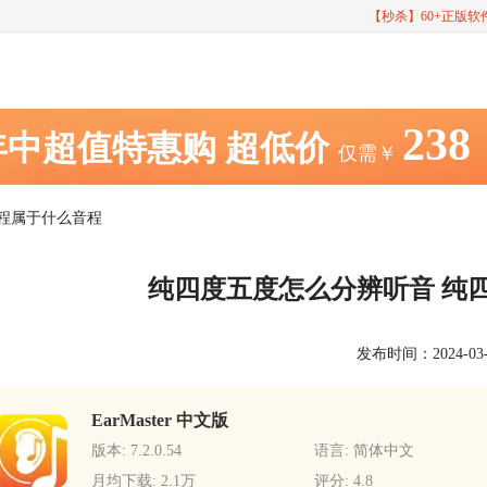
【秒杀】60+正版
238
年中超值特惠购
超低价
仅需￥
音程属于什么音程
纯四度五度怎么分辨听音 纯
发布时间：2024-03-29
EarMaster 中文版
版本: 7.2.0.54
语言: 简体中文
月均下载: 2.1万
评分: 4.8