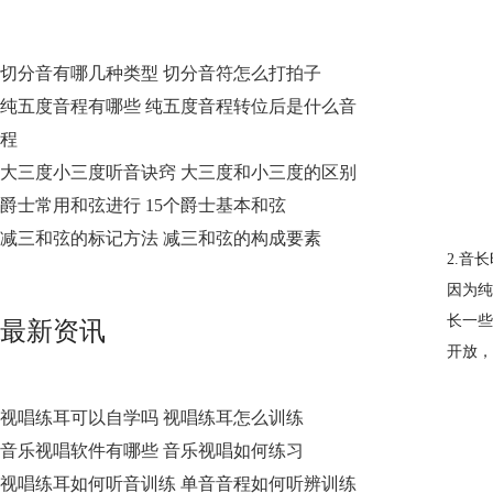
切分音有哪几种类型 切分音符怎么打拍子
纯五度音程有哪些 纯五度音程转位后是什么音
程
大三度小三度听音诀窍 大三度和小三度的区别
爵士常用和弦进行 15个爵士基本和弦
减三和弦的标记方法 减三和弦的构成要素
2.音
因为纯
长一些
最新资讯
开放，
视唱练耳可以自学吗 视唱练耳怎么训练
音乐视唱软件有哪些 音乐视唱如何练习
视唱练耳如何听音训练 单音音程如何听辨训练