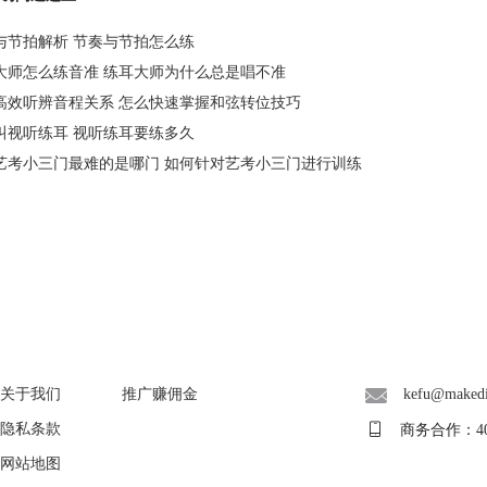
与节拍解析 节奏与节拍怎么练
大师怎么练音准 练耳大师为什么总是唱不准
高效听辨音程关系 怎么快速掌握和弦转位技巧
叫视听练耳 视听练耳要练多久
艺考小三门最难的是哪门 如何针对艺考小三门进行训练
About
广告联盟
联系客服
关于我们
推广赚佣金
kefu@maked
隐私条款
商务合作：400-
网站地图