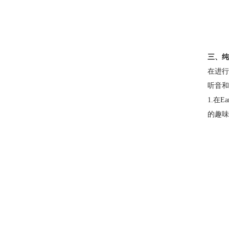
三、纯
在进行
听音和
1.在
的趣味