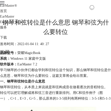
EarMaster
®
首页
EarMaster
钢琴和弦转位是什么意思 钢琴和弦为什
EarMaster Cloud
服务
么要转位
下载
发布时间：2022-01-04 11: 40: 27
购买
品牌型号：
荣耀MagicBook
系统：
Windows 11 家庭中文版
软件版本：
EarMaster 7.2
学习钢琴的小伙伴们都会学到和弦转位这个知识，那么钢琴和弦转位是什
么意思，钢琴
和弦
为什么要转位，这篇文章将会给出答案。
一、钢琴和弦转位是什么意思
钢琴和弦转位，从本质上来说就是和弦构成音在做着逐次的音程转位。
转位可以把它理解成将和弦三音进行重新排列。用C和弦作例子（图
一），C=1，E=3，G=5，那么原本的1-3-5排列有两种转位：3-5-1和5-1-3