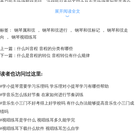
像只听主旋律那样无味，这样听起来的不同之处在于旋律更加富于变化，
更加动听。 它还能够让低音变得更流畅，使根音维持在三度之内，这种
展开阅读全文
做法适合运用到一些抒情歌曲伴奏当中。
︾
在了解了那么多关于和弦转位的知识后，有人可能会问有没有什么办法能
够训练和弦转位的，办法肯定是有的，正如当下挺火的一款练耳软件
标签：
钢琴属和弦
，
钢琴和弦进行
，
钢琴和弦标记
，
钢琴和弦走
EarMaster中就有和弦转位的训练项目（图三）。
向
，
钢琴视唱练耳
上一篇：
什么叫音程 音程的分类有哪些
下一篇：
什么是音程的转位 音程转位有什么规律
读者也访问过这里:
#
学小提琴需要学习乐理吗 学乐理对小提琴学习有哪些帮助
#
学音乐怎么练好节奏 在家如何进行节奏训练
#
音乐生小三门不好考得上好学校吗 有什么办法能够提高音乐生小三门成
绩吗
#
视唱练耳是学什么 视唱练耳多久能学完
#
视唱练耳下载什么软件 视唱练耳怎么自学