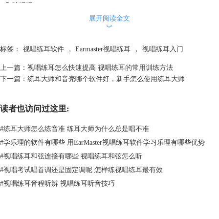
3.和弦听记
和弦听记包括原位和弦听记和转位和弦听记，在训练时可以先从原位和弦
展开阅读全文
︾
听记学起，根据和弦的性质、以及声音色彩进行听辨。例如小三和弦的声
音是柔和的，而大三和弦的声音是明亮的。
标签：
视唱练耳软件
，
Earmaster视唱练耳
，
视唱练耳入门
上一篇：
视唱练耳怎么快速提高 视唱练耳的常用训练方法
下一篇：
练耳大师和音壳哪个软件好，新手怎么使用练耳大师
读者也访问过这里:
#
练耳大师怎么练音准 练耳大师为什么总是唱不准
#
学乐理的软件有哪些 用EarMaster视唱练耳软件学习乐理有哪些优势
#
视唱练耳和弦连接有哪些 视唱练耳和弦怎么听
#
视唱考试唱首调还是固定调呢 怎样练视唱练耳最有效
#
视唱练耳音程听辨 视唱练耳听音技巧