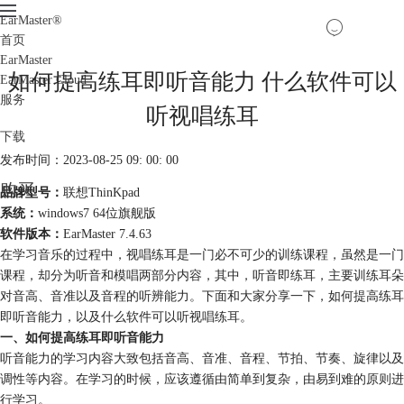
EarMaster
®
首页
EarMaster
如何提高练耳即听音能力 什么软件可以
EarMaster Cloud
服务
听视唱练耳
下载
发布时间：2023-08-25 09: 00: 00
购买
品牌型号：
联想ThinKpad
系统：
windows7 64位旗舰版
软件版本：
EarMaster 7.4.63
在学习音乐的过程中，视唱练耳是一门必不可少的训练课程，虽然是一门
课程，却分为听音和模唱两部分内容，其中，听音即练耳，主要训练耳朵
对音高、音准以及音程的听辨能力。下面和大家分享一下，如何提高练耳
即听音能力，以及什么软件可以听视唱练耳。
一、如何提高练耳即听音能力
听音能力的学习内容大致包括音高、音准、音程、节拍、节奏、旋律以及
调性等内容。在学习的时候，应该遵循由简单到复杂，由易到难的原则进
行学习。