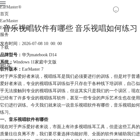
EarMaster
®
首页
EarMaster
音乐视唱软件有哪些 音乐视唱如何练习
EarMaster Cloud
服务
发布时间：2026-07-08 10: 00: 00
下载
品牌型号：
华为matebook D14
系统：
Windows 11家庭中文版
购买
软件版本：
EarMaster 7
对于声乐爱好者来说，视唱练耳是我们必须要进行的训练，但是对于普通
爱好者来说，专业的视唱练耳训练似乎只存在于各种线下培训班，自己似
乎无法接触到专业的视唱练耳训练，但这其实只是我们的一个误区，现在
已经有了许多专业的视唱练耳软件，甚至一些专业的声乐艺术生也在使用
它们进行训练。今天我们就来说一说音乐视唱软件有哪些，音乐视唱如何
练习。
一、音乐视唱软件有哪些
现在对于声乐爱好者来说，市面上有许多视唱练耳工具，但是这些工具的
质量往往良莠不齐，我们要尽量选择功能好用、全面的软件来辅助我们进