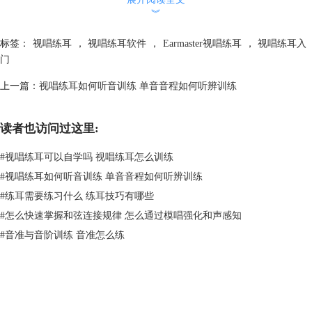
2、新曲视唱Pro。新曲视唱Pro是一个基于手机端的APP，它提供的视唱
︾
功能也非常专业好用，能够精准的分辨我们唱出的音是否足够准确，对于
有一定基础的爱好者来说，新曲视唱Pro能让我们随时随地检验自己的视
标签：
视唱练耳
，
视唱练耳软件
，
Earmaster视唱练耳
，
视唱练耳入
唱能力，随时开始学习，非常方便。不过相对于EarMaster，新曲视唱Pro
门
的功能显得有些单一，它的主要功能仅限于视唱，而在声乐训练中，我们
上一篇：
视唱练耳如何听音训练 单音音程如何听辨训练
还要进行练耳等其他内容的训练，在这一点上，它比EarMaster稍逊一
筹。因此，如果是刚入门声乐的新手，还是EarMaster更加适合。
读者也访问过这里:
#
视唱练耳可以自学吗 视唱练耳怎么训练
#
视唱练耳如何听音训练 单音音程如何听辨训练
#
练耳需要练习什么 练耳技巧有哪些
#
怎么快速掌握和弦连接规律 怎么通过模唱强化和声感知
#
音准与音阶训练 音准怎么练
图二：新曲视唱Pro APP
二、音乐视唱如何练习
在上文中我给大家介绍了两款视唱练耳训练工具，但是有了工具还不够，
我们还要学会正确地使用这些工具，就拿EarMaster举例，软件中的每个