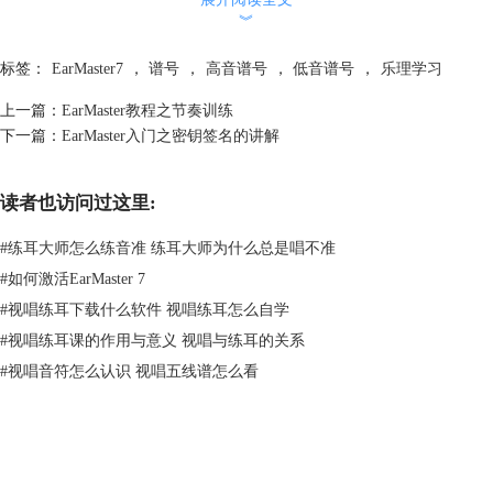
︾
标签：
EarMaster7
，
谱号
，
高音谱号
，
低音谱号
，
乐理学习
上一篇：
EarMaster教程之节奏训练
下一篇：
EarMaster入门之密钥签名的讲解
现在大多数音乐都是用低音谱号或高音谱号书写的，但有些音乐是用C谱
号写的。C谱号是可移动的：无论是线集中在一个中央C。
读者也访问过这里:
#
练耳大师怎么练音准 练耳大师为什么总是唱不准
#
如何激活EarMaster 7
#
视唱练耳下载什么软件 视唱练耳怎么自学
#
视唱练耳课的作用与意义 视唱与练耳的关系
更常见的是使用高音谱号，这个高音谱号的读音应该低于书面音高的一个
#
视唱音符怎么认识 视唱五线谱怎么看
八度。由于许多人阅读低音谱号时感到不舒服，因此有人在低音谱号区域
编写音乐，可能会决定将其写入高音谱号，以便读取。高音谱号符号底部
的一个非常小的“8”表示音符应该低于它们写入的一个八度音。
以上就是关于谱号的讲解啦，欲知更多，还需关注
EarMaster视唱练耳中
文网站
。