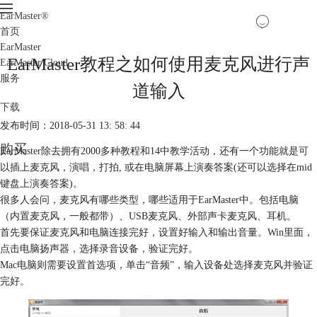
EarMaster
®
首页
EarMaster
EarMaster教程之如何使用麦克风进行声
EarMaster Cloud
服务
道输入
下载
发布时间：2018-05-31 13: 58: 44
购买
EarMaster
除去拥有2000多种教程和14中教学活动，还有一个功能就是可
以插上麦克风，演唱，打拍, 或在电脑屏幕上演奏答案(还可以选择在mid
键盘上演奏答案)。
很多人会问，麦克风有哪些类型，哪些适用于EarMaster中。包括电脑
（内置麦克风，一般都带）、USB麦克风、外部声卡麦克风、耳机。
首先要保证麦克风和电脑连接完好，设置好输入和输出音量。Win里面，
点击电脑扬声器，选择录音设备，验证完好。
Mac电脑则需要设置首选项，单击“音频”，输入设备处选择麦克风并验证
完好。