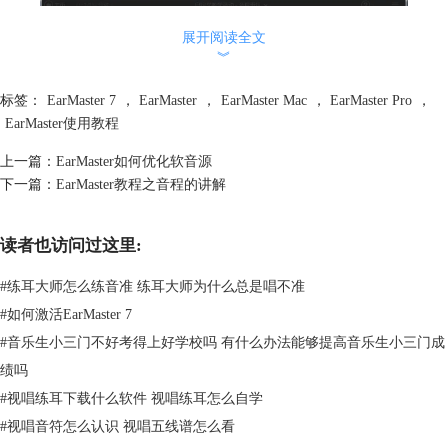
展开阅读全文
︾
标签：
EarMaster 7
，
EarMaster
，
EarMaster Mac
，
EarMaster Pro
，
EarMaster使用教程
上一篇：
EarMaster如何优化软音源
下一篇：
EarMaster教程之音程的讲解
读者也访问过这里:
PS：推荐使用耳机，以便软件播放的声音（例如节拍器嘀嗒声）不会进
入麦克风，也防止成为录入的答案。
#
练耳大师怎么练音准 练耳大师为什么总是唱不准
以上就是EarMaster
视唱练耳
使用麦克风进行声道输入的步骤啦，赶快去
#
如何激活EarMaster 7
试一试吧。更多精彩教程尽在
EarMaster中文网站
。
#
音乐生小三门不好考得上好学校吗 有什么办法能够提高音乐生小三门成
绩吗
#
视唱练耳下载什么软件 视唱练耳怎么自学
#
视唱音符怎么认识 视唱五线谱怎么看