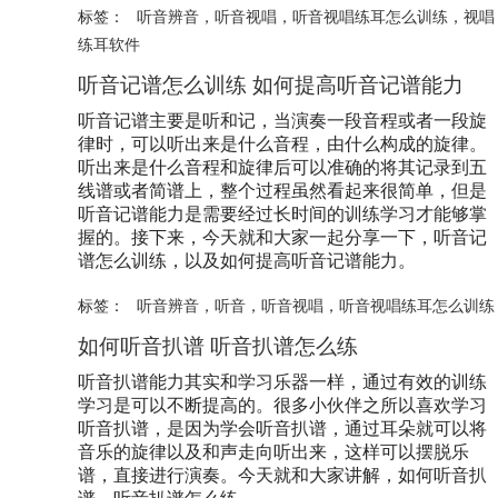
标签：
听音辨音
，
听音视唱
，
听音视唱练耳怎么训练
，
视唱
练耳软件
听音记谱怎么训练 如何提高听音记谱能力
听音记谱主要是听和记，当演奏一段音程或者一段旋
律时，可以听出来是什么音程，由什么构成的旋律。
听出来是什么音程和旋律后可以准确的将其记录到五
线谱或者简谱上，整个过程虽然看起来很简单，但是
听音记谱能力是需要经过长时间的训练学习才能够掌
握的。接下来，今天就和大家一起分享一下，听音记
谱怎么训练，以及如何提高听音记谱能力。
标签：
听音辨音
，
听音
，
听音视唱
，
听音视唱练耳怎么训练
如何听音扒谱 听音扒谱怎么练
听音扒谱能力其实和学习乐器一样，通过有效的训练
学习是可以不断提高的。很多小伙伴之所以喜欢学习
听音扒谱，是因为学会听音扒谱，通过耳朵就可以将
音乐的旋律以及和声走向听出来，这样可以摆脱乐
谱，直接进行演奏。今天就和大家讲解，如何听音扒