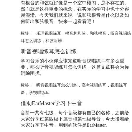
有根音的和弦就好像是一个空中楼阁，是不存在的。
然而就是这样重要的概念，在实际的学习中也十分容
易混淆。今天我们就来说一说和弦根音是什么以及如
何听出和弦根音，快来一起看看吧！
标签：
乐理视唱练耳
，
根音构和弦
，
和弦根音
，
听音视唱练
耳怎么训练
，
和弦听辨
听音视唱练耳怎么训练
学习音乐的小伙伴应该知道听音视唱练耳有多么重
要，那么
听音视唱练耳怎么训练
，这篇文章将会为你
消除困扰。
标签：
听音视唱练耳怎么训练
，
高考视唱练耳
，
视唱练耳
课
，
学视唱练耳
借助EarMaster学习下中音
音阶一共有七级，每个音级都有自己的名称，之前给
大家分享过第四级下属音和第七级导音，今天接着给
大家分享下中音，用到的软件是EarMaster。