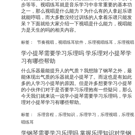
步等等。视唱练耳就是音乐学习中非常重要的基本功
之一，那么视唱是什么能力？为什么有的人拿起乐谱
就能哼唱，而大多数没经过训练的人拿着乐谱只能发
呆？下面就给大家介绍一下视唱是什么能力，视唱能
力是天生的吗的相关内容。
标签：
节奏视唱
，
视唱练耳软件
，
乐理视唱练耳
，
乐理视唱
学小提琴需要学习乐理吗 学乐理对小提琴学
习有哪些帮助
什么乐器最能提升人的气质？我想除了钢琴之外，最
能体现出气质的乐器就是小提琴了。而这也是有如此
多的人学习小提琴的原因。但是许多想要学习小提琴
的小伙伴们对于是否要学习乐理抱有一些疑问，那么
今天我们就来说一说学小提琴需要学习乐理吗，学乐
理对小提琴学习有哪些帮助。
标签：
乐理音程
，
乐理知识
，
乐理学习
，
乐理视唱
，
乐理视
唱练耳
学钢琴需要学习乐理吗 掌握乐理知识对学钢