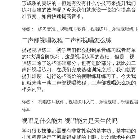
形成质的突破的，但是有没有什么小技巧来提升我们
练习音准的效率呢？今天我们就来说一说如何提高音
准节奏，如何快速提高音准。
标签：
练习音准
，
视唱练耳软件
，
视唱练耳
，
乐理视唱练耳
二声部视唱教程 二声部视唱怎么练
提起视唱练耳，初学者们都会想到单音练习或者简单
的C大调音阶练习，这是视唱练耳的基础。但是，视
唱练耳除了这些基础部分，也有进阶部分，就比如二
声部视唱练习。在我们完成基础训练之后，我们就要
提升难度，进行这些高阶的视唱练耳练习了。今天我
们就来聊一聊二声部视唱教程，二声部视唱怎么练的
相关内容。
标签：
视唱练耳软件
，
视唱练耳入门
，
乐理视唱
，
乐理视唱
练耳
视唱是什么能力 视唱能力是天生的吗
学习很多技能都需要有非常扎实的基本功，基本功的
扎实程度决定了所取得成就的上限，比如武术中的马