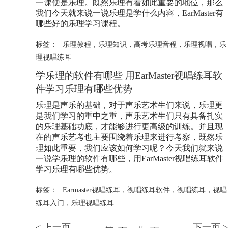
一课便是乐理。既然乐理有着如此重要的地位，那么
我们今天就来说一说乐理是学什么内容，EarMaster有
哪些好的乐理学习课程。
标签：
乐理教程
，
乐理知识
，
高考乐理音程
，
乐理视唱
，
乐
理视唱练耳
学乐理的软件有哪些 用EarMaster视唱练耳软
件学习乐理有哪些优势
乐理是声乐的基础，对于声乐艺术生们来说，乐理更
是我们学习的重中之重，声乐艺术生们只有具备扎实
的乐理基础功底，才能够进行更高级的训练。并且现
在的声乐艺考也主要围绕着乐理来进行考察，既然乐
理如此重要，我们应该如何学习呢？今天我们就来说
一说学乐理的软件有哪些，用EarMaster视唱练耳软件
学习乐理有哪些优势。
标签：
Earmaster视唱练耳
，
视唱练耳软件
，
视唱练耳
，
视唱
练耳入门
，
乐理视唱练耳
< 上一页
下一页 >