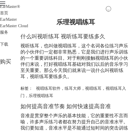
EarMaster
®
首页
EarMaster
乐理视唱练耳
EarMaster Cloud
服务
什么叫视听练耳 视听练耳要练多久
下载
视听练耳，也叫做视唱练耳，这个名词各位练习声乐
的小伙伴们一定都非常熟悉，它是我们进行声乐训练
的一个重要训练科目。对于刚刚接触视唱练耳的小伙
购买
伴们来说，打好视唱练耳基础对我们以后的音乐学习
至关重要。那么今天我们就来说一说什么叫视听练
耳，视听练耳要练多久。
标签：
视唱练耳软件
，
练耳大师
，
视唱练耳
，
视唱练耳入
门
，
乐理视唱练耳
如何提高音准节奏 如何快速提高音准
音准是贯穿整个声乐的基本技能，它的重要性不言而
喻，许多声乐练习者都在努力提升自己的音准水平。
我们要知道，音准水平是不能通过短时间的突击训练