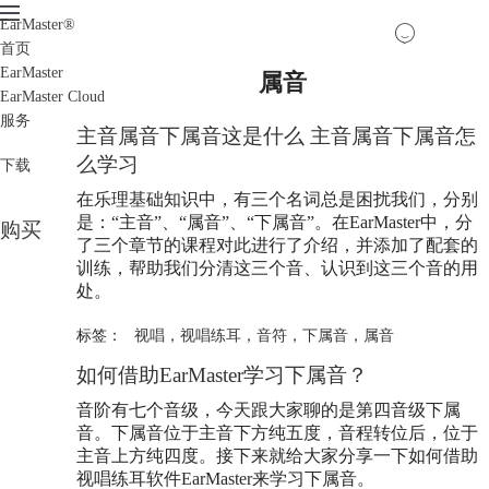
EarMaster
®
首页
EarMaster
属音
EarMaster Cloud
服务
主音
属音
下
属音
这是什么 主音
属音
下
属音
怎
么学习
下载
在乐理基础知识中，有三个名词总是困扰我们，分别
是：“主音”、“
属音
”、“下
属音
”。在EarMaster中，分
购买
了三个章节的课程对此进行了介绍，并添加了配套的
训练，帮助我们分清这三个音、认识到这三个音的用
处。
标签：
视唱
，
视唱练耳
，
音符
，
下属音
，
属音
如何借助EarMaster学习下
属音
？
音阶有七个音级，今天跟大家聊的是第四音级下
属
音
。下
属音
位于主音下方纯五度，音程转位后，位于
主音上方纯四度。接下来就给大家分享一下如何借助
视唱练耳软件EarMaster来学习下
属音
。