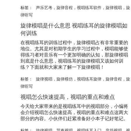
标签：
声乐艺考
，
旋律音程
，
视唱练耳软件
，
旋律视唱
，
旋
律听写
旋律模唱是什么意思 视唱练耳的旋律模唱如
何训练
在视唱练耳的训练过程中，旋律模唱占有非常重要的
地位。尤其是对初期学生的学习过程中，模唱能够使
得练习者对音乐有一个更加明确的认知，那旋律模唱
到底是什么意思，视唱练耳的旋律模唱又该如何训
练？下面就和大家来了解一下旋律模唱！
标签：
旋律视唱
，
旋律模仿
，
视唱练耳旋律
，
旋律音程
，
旋
律听写
视唱怎么快速提高，视唱的重点和难点
今天给大家带来的是视唱练耳中的视唱部分，小编将
会介绍视唱怎么快速提高，视唱的重点和难点这两大
部分的内容。小伙伴们赶紧准备好小本子记好笔记。
标签：
旋律视唱
，
节奏视唱
，
视唱练耳入门
，
音符视唱
，
视