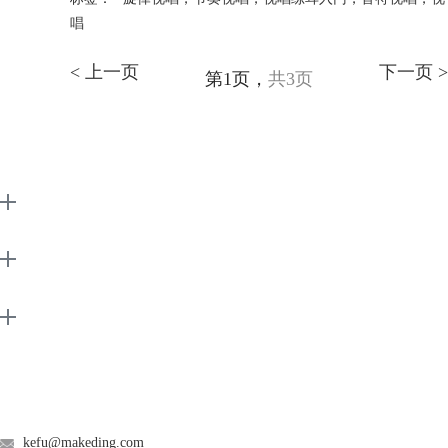
唱
< 上一页
下一页 >
第1页，
共3页
EarMaster
Support
About
广告联盟
联系客服
kefu@makeding.com