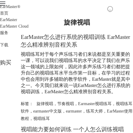
EarMaster
®
首页
EarMaster
旋律视唱
EarMaster Cloud
服务
EarMaster怎么进行系统的视唱训练 EarMaster
怎么精准辨别音程关系
下载
视唱练耳对于每个声乐练习者们来说都是至关重要的
一课，可以说我们视唱练耳的水平决定了我们在声乐
购买
这一领域的上限如何，因此许多声乐练习者们都把提
升自己的视唱练耳水平当作第一目标，在学习的过程
中也会用到许多辅助的教学软件，EarMaster就是其中
之一。今天我们就来说一说EarMaster怎么进行系统的
视唱训练，EarMaster怎么精准辨别音程关系。
标签：
旋律视唱
，
节奏视唱
，
Earmaster视唱练耳
，
视唱练耳
软件
，
earmaster中文版
，
earmaster
，
练耳大师
，
EarMaster使用
教程
，
视唱练耳
视唱能力要如何训练 一个人怎么训练视唱