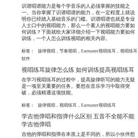
识谱唱谱能力是每个学音乐的人必须掌握的技能之
一。当你掌握了识谱唱谱的能力，在一定程度上就说
明你已经踏入基础音乐的门槛。识谱唱谱也就是专业
人士口中的视唱能力，那么一个素人的视唱能力要如
何训练？下面就给大家详细介绍一下视唱能力要如何
训练，一个人怎么训练视唱的相关内容。
标签：
旋律视唱
，
节奏视唱
，
Earmaster视唱练耳
，
视唱练耳
软件
视唱练耳旋律怎么练 如何训练提高视唱练耳
在学习视唱练耳的过程中，提高旋律听写的能力无疑
是一项至关重要的任务。要想在音乐学习中取得突
破，必须精通这项技能。
标签：
旋律视唱
，
视唱练耳
，
Earmaster视唱练耳
学吉他弹唱和指弹什么区别 五音不全能不能
学吉他弹唱
吉他的弹唱和指弹在本质上是不同的，所以小伙伴想