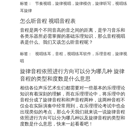
标签：
节奏视唱
，
旋律视唱
，
旋律模仿
，
旋律听写
，
视唱练
耳旋律
怎么听音程 视唱音程表
音程是两个不同音高的音之间的距离，是学习音乐和
各类乐器所必需掌握的基础乐理知识，那么音程视唱
表是什么、我们又该怎么听音程呢？
标签：
视唱练耳
，
音程
，
视唱练耳软件
，
乐理音程
，
旋律视
唱
旋律音程依照进行方向可以分为哪几种 旋律
音程的类型和度数是什么意思
相信各位声乐艺术生们都需要对一些基本的乐理理论
知识有着深刻的理解，而在乐理理论中，将乐理中的
音程分成了旋律音程和和声音程两种，这两种音程不
仅会在实际演奏中经常用到，在乐理理论考试中也会
出现类似的考点，那么今天我们就来说一说旋律音程
依照进行方向可以分为哪几种以及旋律音程的类型和
度数是什么意思，快来一起看看吧！