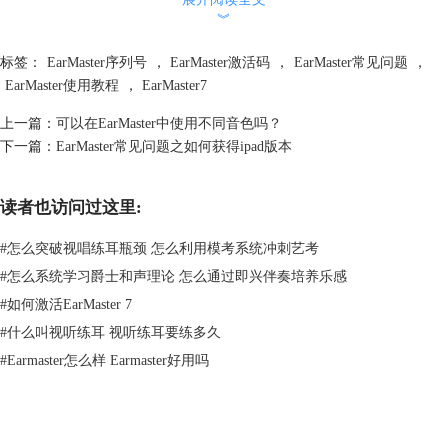
︾
标签：
EarMaster序列号
，
EarMaster激活码
，
EarMaster常见问题
，
然后我们会发现，这里的课程是上锁状态，因为这是硕士教程，是一套完
EarMaster使用教程
，
EarMaster7
整的互动练习，1至6级的皇家音乐学院的语音考试。
RCM Voice|Levels 1 to 6包含34个模块，每个模块4到8个课程。这些模块
上一篇：
可以在EarMaster中使用不同音色吗？
涵盖了在RCM语音考试中遇到的各种活动：技术（如唱歌音阶）、
下一篇：
EarMaster常见问题之如何获得ipad版本
Clapback、Singback、音程等等。
注：
Earmaster Pro中不包含RCM Voice|Levels 1 to 6课程，1年订阅版及
Earmaster Cloud中包含此课程
读者也访问过这里:
#
怎么突破视唱练耳瓶颈 怎么利用模考系统冲刺艺考
#
怎么系统学习爵士和声理论 怎么通过即兴伴奏培养乐感
#
如何激活EarMaster 7
#
什么叫视听练耳 视听练耳要练多久
#
Earmaster怎么样 Earmaster好用吗