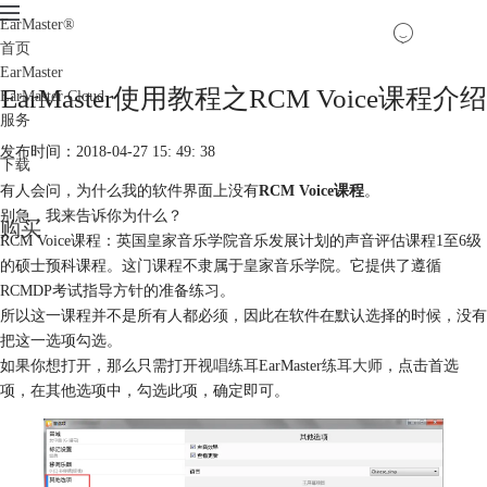
EarMaster
®
首页
EarMaster
EarMaster使用教程之RCM Voice课程介绍
EarMaster Cloud
服务
发布时间：2018-04-27 15: 49: 38
下载
有人会问，为什么我的软件界面上没有
RCM Voice课程
。
别急，我来告诉你为什么？
购买
RCM Voice课程：英国皇家音乐学院音乐发展计划的声音评估课程1至6级
的硕士预科课程。这门课程不隶属于皇家音乐学院。它提供了遵循
RCMDP考试指导方针的准备练习。
所以这一课程并不是所有人都必须，因此在软件在默认选择的时候，没有
把这一选项勾选。
如果你想打开，那么只需打开
视唱练耳
EarMaster
练耳大师
，点击首选
项，在其他选项中，勾选此项，确定即可。