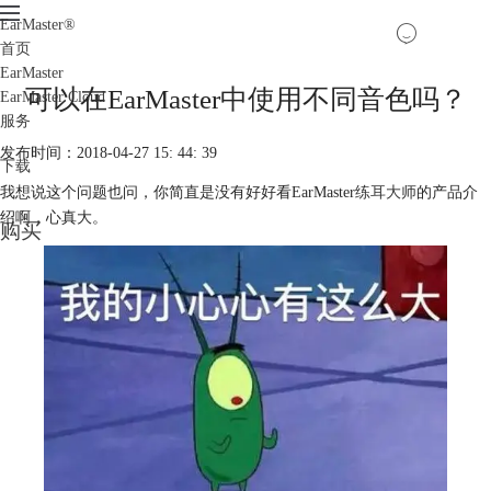
EarMaster
®
首页
EarMaster
可以在EarMaster中使用不同音色吗？
EarMaster Cloud
服务
发布时间：2018-04-27 15: 44: 39
下载
我想说这个问题也问，你简直是没有好好看EarMaster
练耳大师
的产品介
绍啊，心真大。
购买