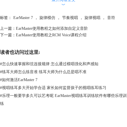
︾
标签：
EarMaster 7
，
旋律模仿
，
节奏视唱
，
旋律视唱
，
音符
上一篇：
EarMaster使用教程之如何添加自定义音阶
下一篇：
EarMaster使用教程之RCM Voice课程介绍
读者也访问过这里:
哦，忘了说，
EarMaster 7
是中文版的，贼方便。
#
怎么快速掌握和弦连接规律 怎么通过模唱强化和声感知
#
练耳大师怎么练音准 练耳大师为什么总是唱不准
#
如何激活EarMaster 7
#
视唱练耳多大开始学合适 家长如何监督孩子的视唱练耳练习
#
乐理一般要学多久可以艺考呢 EarMaster视唱练耳训练软件有哪些乐理训
练