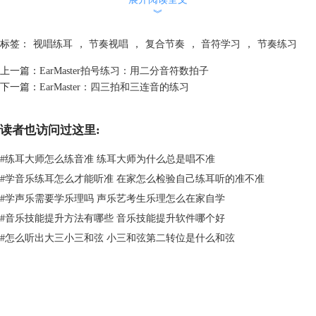
︾
图2：节拍器设置
标签：
视唱练耳
，
节奏视唱
，
复合节奏
，
音符学习
，
节奏练习
有兴趣的朋友可以打开练习页面中的节拍器设置比较一下各个章节练习下
的节拍器默认速度，我认为这样可以对八六拍的理解更立体一些。
上一篇：
EarMaster拍号练习：用二分音符数拍子
二、节奏视读
下一篇：
EarMaster：四三拍和三连音的练习
1.练习提示
读者也访问过这里:
#
练耳大师怎么练音准 练耳大师为什么总是唱不准
#
学音乐练耳怎么才能听准 在家怎么检验自己练耳听的准不准
#
学声乐需要学乐理吗 声乐艺考生乐理怎么在家自学
#
音乐技能提升方法有哪些 音乐技能提升软件哪个好
#
怎么听出大三小三和弦 小三和弦第二转位是什么和弦
图3：节奏视读练习提示
顾名思义，节奏视读就是将看到的
乐谱
节奏敲打出来，练习时默认会有预