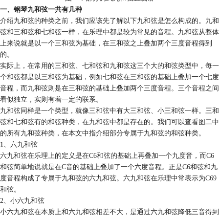
一、钢琴九和弦一共有几种
介绍九和弦的种类之前，我们应该先了解以下九和弦是怎么构成的。九和
弦和三和弦和七和弦一样，在乐理中都是较为常见的音程。九和弦从整体
上来说就是以一个三和弦为基础，在三和弦之上叠加两个三度音程得到
的。
实际上，在常用的三和弦、七和弦和九和弦这三个大的和弦类型中，每一
个和弦都是以三和弦为基础，例如七和弦在三和弦的基础上叠加一个七度
音程，而九和弦则是在三和弦的基础上叠加两个三度音程。三个音程之间
看似独立，实则有着一定的联系。
九和弦同样是一个类型，就像
三和弦
中有大三和弦、小三和弦一样。三和
弦和七和弦有的和弦种类，在
九和弦
中都是存在的。我们可以查看图二中
的所有九和弦种类，在本文中指介绍部分专属于九和弦的和弦种类。
1、六九和弦
六九和弦在乐理上的定义是在C6和弦的基础上再叠加一个九度音，而C6
和弦简单地说就是在C音的基础上叠加了一个六度音程。正是C6和弦和九
度音程构成了专属于九和弦的六九和弦。六九和弦在乐理中常表示为C69
和弦。
2、小六九和弦
小六九和弦在本质上和六九和弦相差不大，是通过六九和弦降低三音得到