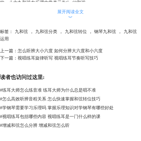
的。小六九和弦在乐理中常表示为Cm69和弦。
3、属九挂四和弦
展开阅读全文
属九挂四和弦在结构上是由1、3、5、6、9音级构成，同样是以三和弦为
︾
基础。在乐理中，属九挂四和弦常表示为C9（SUS4）和弦。
标签：
九和弦
，
九和弦分类
，
九和弦转位
，
钢琴九和弦
，
九和弦
运用
图二：九和弦一览表
二、钢琴九和弦在歌曲伴奏中的使用方法
上一篇：
怎么听辨大小六度 如何分辨大六度和小六度
了解了九和弦的种类之后，我们来说一说钢琴九和弦应该如何在歌曲伴奏
下一篇：
视唱练耳旋律听写 视唱练耳节奏听写技巧
中使用。实际上，钢琴中的九和弦在整体上的声音表现相较于七和弦更加
柔和，音乐情感色彩变化较为明显。但缺点是九和弦相较于七和弦来说张
力并不是很大，因此，九和弦在实际的钢琴演奏中常常扮演着过渡和弦的
读者也访问过这里:
角色。
过渡和弦实际上就是和弦与和弦之间的过渡音。尤其是当一个和弦与衔接
#
练耳大师怎么练音准 练耳大师为什么总是唱不准
的下一个和弦构成三级关系的时候，在两个和弦中加入一个过渡和弦，这
#
怎么高效听辨音程关系 怎么快速掌握和弦转位技巧
样在听感上就会更加动人。而九和弦由于其柔和的特性，是作为过渡和弦
#
学钢琴需要学习乐理吗 掌握乐理知识对学钢琴有哪些好处
的一个好选择。
#
视唱练耳包括哪些内容 视唱练耳是一门什么样的课
虽然九和弦在实际的使用中多以过渡和弦的角色出现，但这并不代表着九
#
增减和弦怎么分辨 增减和弦怎么听
和弦只能作为过渡和弦使用。实际上，在现在各种各样的音乐作品中，不
乏存在一些以九和弦作为主和弦的作品，例如齐秦的《昨天的太阳》这个
作品就是以九和弦作为主和弦进行创作的，想要学习九和弦的小伙伴们可