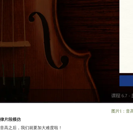
图片1：音
律片段模仿
音高之后，我们就要加大难度啦！