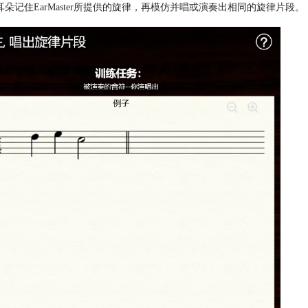
记住EarMaster所提供的旋律，再模仿并唱或演奏出相同的旋律片段。