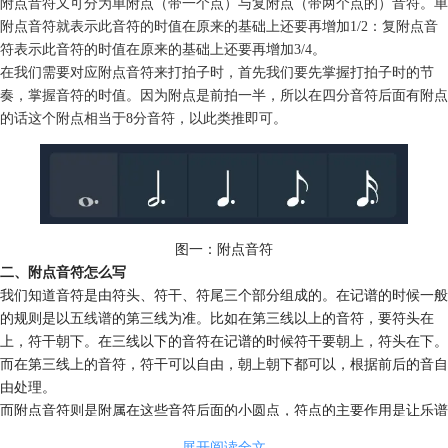
附点音符
又可分为单附点（带一个点）与复附点（带两个点的）音符。单
附点音符就表示此音符的时值在原来的基础上还要再增加1/2：复附点音
符表示此音符的时值在原来的基础上还要再增加3/4。
在我们需要对应附点音符来打拍子时，首先我们要先掌握打拍子时的节
奏，掌握音符的时值。因为附点是前拍一半，所以在
四分音符
后面有附点
的话这个附点相当于8分音符，以此类推即可。
图一：附点音符
二、附点音符怎么写
我们知道音符是由符头、符干、符尾三个部分组成的。在记谱的时候一般
的规则是以
五线谱
的第三线为准。比如在第三线以上的音符，要符头在
上，符干朝下。在三线以下的音符在记谱的时候符干要朝上，符头在下。
而在第三线上的音符，符干可以自由，朝上朝下都可以，根据前后的音自
由处理。
而附点音符则是附属在这些音符后面的小圆点，符点的主要作用是让乐谱
更为简化。在写的时候，同上述方法一致，不过在画附点的时候应该注意
展开阅读全文