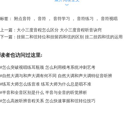
以下几点：
︾
1.符点一定要画在音符的后面，这点很重要。
2、符点要靠近符头。
标签：
附点音符
，
音符
，
音符学习
，
音符练习
，
音符视唱
3、符点音符的符头如果在间里，符点也要画在间里；符点音符的符头在
上一篇：
大小三度音程怎么区分 大小三度音程听音诀窍
线上，符点要画在音符右上方的间里。
下一篇：
挂留二和弦转位和挂留四和弦的区别 挂二挂四和弦的运用
读者也访问过这里:
#
怎么突破视唱练耳瓶颈 怎么利用模考系统冲刺艺考
图二：附点音符的画法
#
自然大调与和声大调有何不同 自然大调和声大调特征音听辨
在EarMaster软件中有专门针对中有附点音符的教学内容，我们可以选择
#
练耳大师怎么练音准 练耳大师为什么总是唱不准
入门课程中的附点二分音符节奏来进行针对性的练习。
#
半音和全音区别是什么 半音与全音的听觉辨析
#
怎么高效听辨音程关系 怎么快速掌握和弦转位技巧