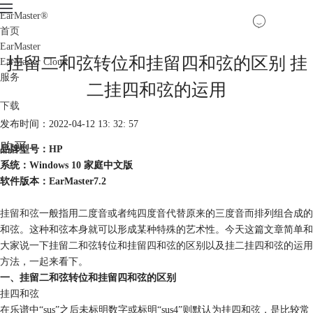
EarMaster
®
首页
EarMaster
挂留二和弦转位和挂留四和弦的区别 挂
EarMaster Cloud
服务
二挂四和弦的运用
下载
发布时间：2022-04-12 13: 32: 57
购买
品牌型号：HP
系统：Windows 10 家庭中文版
软件版本：EarMaster7.2
挂留和弦
一般指用二度音或者纯四度音代替原来的三度音而排列组合成的
和弦。这种和弦本身就可以形成某种特殊的艺术性。今天这篇文章简单和
大家说一下挂留二和弦转位和挂留四和弦的区别以及挂二挂四和弦的运用
方法，一起来看下。
一、挂留二和弦转位和挂留四和弦的区别
挂四和弦
在乐谱中“sus”之后未标明数字或标明“sus4”则默认为挂四和弦，是比较常