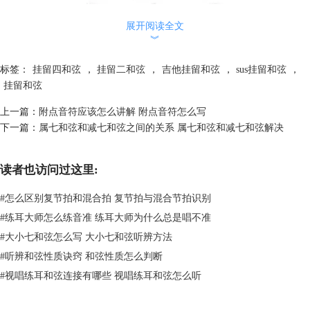
展开阅读全文
︾
标签：
挂留四和弦
，
挂留二和弦
，
吉他挂留和弦
，
sus挂留和弦
，
挂留和弦
上一篇：
附点音符应该怎么讲解 附点音符怎么写
下一篇：
属七和弦和减七和弦之间的关系 属七和弦和减七和弦解决
​图2：和弦4音
这样就是C的挂留4和弦，标记为：Csus4，指法为：
读者也访问过这里:
#
怎么区别复节拍和混合拍 复节拍与混合节拍识别
#
练耳大师怎么练音准 练耳大师为什么总是唱不准
#
大小七和弦怎么写 大小七和弦听辨方法
#
听辨和弦性质诀窍 和弦性质怎么判断
#
视唱练耳和弦连接有哪些 视唱练耳和弦怎么听
图3：挂四和弦