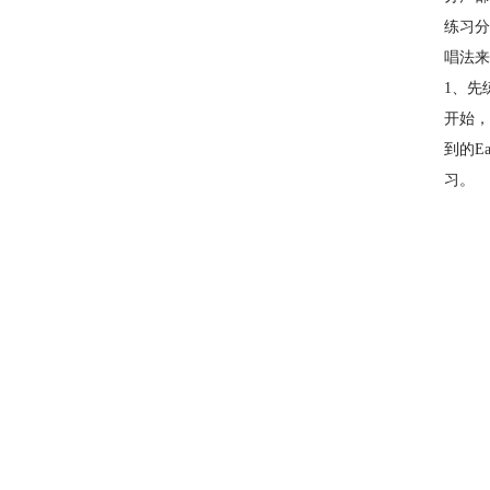
练习分
唱法来
1、先
开始，
到的E
习。