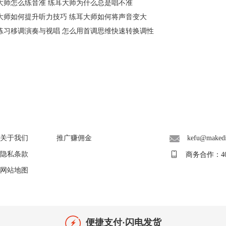
大师怎么练音准 练耳大师为什么总是唱不准
大师如何提升听力技巧 练耳大师如何将声音变大
练习移调演奏与视唱 怎么用首调思维快速转换调性
About
广告联盟
联系客服
关于我们
推广赚佣金
kefu@maked
隐私条款
商务合作：400-
网站地图
便捷支付·闪电发货