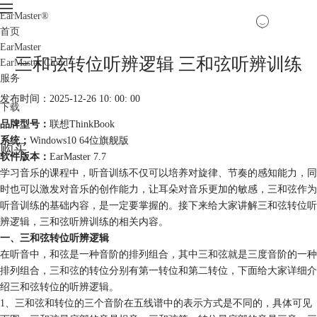
EarMaster
®
首页
EarMaster
三和弦转位听辨逻辑 三和弦听辨训练
EarMaster Cloud
服务
发布时间：2025-12-26 10: 00: 00
下载
品牌型号：
联想ThinkBook
系统：
Windows10 64位旗舰版
购买
软件版本：
EarMaster 7.7
学习音乐的课程中，听音训练不仅可以培养对旋律、节奏的感知能力，同
时也可以激发对音乐的创作能力，让耳朵对音乐更加的敏感，三和弦作为
听音训练的基础内容，是一定要掌握的。接下来给大家讲解三和弦转位听
辨逻辑，三和弦听辨训练的相关内容。
一、三和弦转位听辨逻辑
在听音中，和弦是一种音阶的排列组合，其中三和弦就是三度音阶的一种
排列组合，
三和弦
的转位分别有第一转位和第二转位，下面给大家详细介
绍三和弦转位的听辨逻辑。
1、三和弦和转位的三个音阶在五线谱中的表示方式是不同的，具体可见