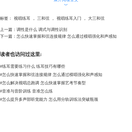
︾
标签：
视唱练耳
，
三和弦
，
视唱练耳入门
，
大三和弦
上一篇：
调性是什么 调式与调性识别
下一篇：
怎么快速掌握和弦连接规律 怎么通过模唱强化和声感知
读者也访问过这里:
#
练耳需要练习什么 练耳技巧有哪些
#
怎么快速掌握和弦连接规律 怎么通过模唱强化和声感知
图2：EarMaster视唱练耳
#
怎么解决视唱总跑调 怎么快速掌握艺考节奏型
#
音准与音阶训练 音准怎么练
二、三和弦听辨训练
上文给大家介绍了三和弦和转位的听辨技巧，下面在EarMaster视唱练耳
#
怎么提升多声部听觉能力 怎么用分轨训练法突破瓶颈
中训练三和弦的听辨能力。
1、EarMaster【入门课程】的第14单元是有关三和弦的内容，其中包含了
什么是三和弦、三和弦辨识等等，最后还对整体知识点进行了单元总结，
可以让三和弦理论基础知识更扎实。