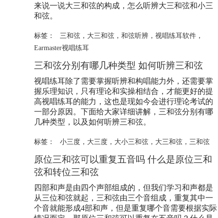
来说一说大三和弦的构成，怎么听辨大三和弦和小三
和弦。
标签：
三和弦
，
大三和弦
，
和弦听辨
，
视唱练耳软件
，
Earmaster视唱练耳
三和弦分别有哪几种类型 如何听辨三和弦
视唱练耳除了需要掌握听辨和构唱能力外，还需要掌
握乐理知识，只有理论和实操相结合，才能更好的提
高视唱练耳的能力，这也是现如今会进行理论考试的
一部分原因。下面给大家详细讲解，三和弦分别有哪
几种类型，以及如何听辨三和弦。
标签：
小三度
，
大三度
，
大小三和弦
，
大三和弦
，
三和弦
原位三和弦可以重复五音吗 什么是原位三和
弦和转位三和弦
四部和声是由四个声部组成的，但我们学习和声都是
从三位和弦就起，三和弦由三个音组成，重复其中一
个音就能形成4部和声，但是重复哪个音需要根据实际