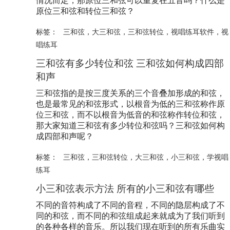
情况而定，那原位三和弦可以重复在五音吗？什么是
原位三和弦和转位三和弦？
标签：
三和弦
，
大三和弦
，
三和弦转位
，
视唱练耳软件
，
视
唱练耳
三和弦有多少转位和弦 三和弦如何构成四部
和声
三和弦指的是按三度关系的三个音叠加形成的和弦，
也是最常见的和弦形式，以根音为低的三和弦称作原
位三和弦，而不以根音为低音的和弦称作转位和弦，
那大家知道三和弦有多少转位和弦吗？三和弦如何构
成四部和声呢？
标签：
三和弦
，
三和弦转位
，
大三和弦
，
小三和弦
，
学视唱
练耳
小三和弦表示方法 所有的小三和弦有哪些
不同的音符构成了不同的音程，不同的隐层构成了不
同的和弦，而不同的和弦组成起来就成为了我们听到
的各种各样的音乐。所以我们现在听到的所有乐曲实