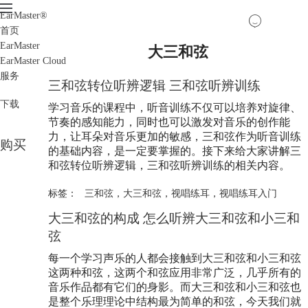
EarMaster
®
首页
EarMaster
大三和弦
EarMaster Cloud
服务
三和弦转位听辨逻辑 三和弦听辨训练
下载
学习音乐的课程中，听音训练不仅可以培养对旋律、
节奏的感知能力，同时也可以激发对音乐的创作能
力，让耳朵对音乐更加的敏感，三和弦作为听音训练
购买
的基础内容，是一定要掌握的。接下来给大家讲解三
和弦转位听辨逻辑，三和弦听辨训练的相关内容。
标签：
三和弦
，
大三和弦
，
视唱练耳
，
视唱练耳入门
大三和弦的构成 怎么听辨大三和弦和小三和
弦
每一个学习声乐的人都会接触到大三和弦和小三和弦
这两种和弦，这两个和弦应用非常广泛，几乎所有的
音乐作品都有它们的身影。而大三和弦和小三和弦也
是整个乐理理论中结构最为简单的和弦，今天我们就