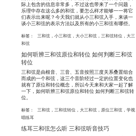
际上包含的信息非常多，不过这也带来了一个问题，
乐理中存在这么多的和弦，要怎么样才能够一一将它
们表示出来呢？今天我们就从小三和弦入手，来谈一
谈小三和弦的表示方法以及所有的小三和弦有哪些。
标签：
三和弦
，
小三和弦
，
大小三和弦
，
三和弦转位
，
大三
和弦
如何听辨三和弦原位和转位 如何判断三和弦
转位
三和弦是由根音、三音、五音按照三度关系叠置组合
而成的一个和弦，这三个音阶经过一定的位置变化也
就有了原位和转位概念，所以今天来和大家一起了解
一下，如何听辨三和弦原位和转位 如何判断三和弦转
位。
标签：
三和弦
，
三和弦转位
，
大三和弦
，
原位三和弦
，
学视
唱练耳
练耳三和弦怎么听 三和弦听音技巧