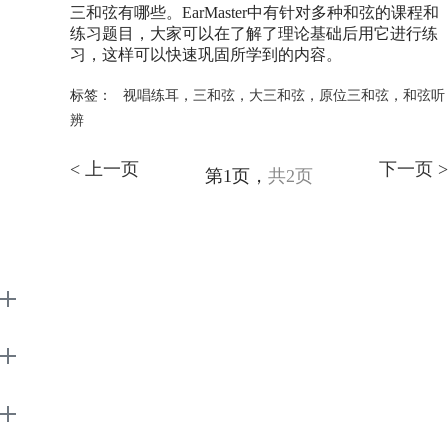
三和弦有哪些。EarMaster中有针对多种和弦的课程和
练习题目，大家可以在了解了理论基础后用它进行练
习，这样可以快速巩固所学到的内容。
标签：
视唱练耳
，
三和弦
，
大三和弦
，
原位三和弦
，
和弦听
辨
< 上一页
下一页 >
第1页，
共2页
EarMaster
Support
About