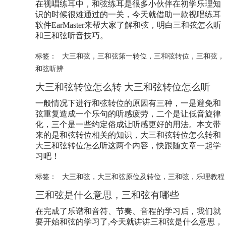
在视唱练耳中，和弦练耳是很多小伙伴在初学乐理知
识的时候很难通过的一关，今天就借助一款视唱练耳
软件EarMaster来帮大家了解和弦，明白三和弦怎么听
和三和弦听音技巧。
标签：
大三和弦
，
三和弦第一转位
，
三和弦转位
，
三和弦
，
和弦听辨
大三和弦转位怎么转 大三和弦转位怎么听
一般情况下进行和弦转位的原因有三种，一是避免和
弦重复造成一个乐句的听感疲劳，二个是让低音旋律
化，三个是一些约定俗成让听感更好的用法。本文带
来的是和弦转位相关的知识，大三和弦转位怎么转和
大三和弦转位怎么听这两个内容，快跟随文章一起学
习吧！
标签：
大三和弦
，
大三和弦原位及转位
，
三和弦
，
乐理教程
三和弦是什么意思，三和弦有哪些
在完成了乐谱和音符、节奏、音程的学习后，我们就
要开始和弦的学习了,今天就讲讲三和弦是什么意思，