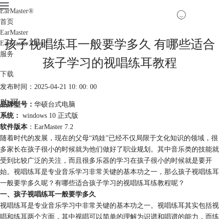
EarMaster
®
首页
EarMaster
孩子视唱练耳一般要学多久 有哪些适合
EarMaster Cloud
服务
孩子学习的视唱练耳教程
下载
发布时间：2025-04-21 10: 00: 00
购买
品牌型号：
华硕台式电脑
系统：
windows 10 正式版
软件版本
：EarMaster 7.2
随着时代的发展，现在的父母“鸡娃”已经不仅局限于文化知识的领域，很
多家长在孩子很小的时候就为他们做好了职业规划。其中音乐类的技能就
受到比较广泛的关注，而且很多乐器的学习在孩子很小的时候就是要开
始。视唱练耳是专业音乐学习非常关键的基本功之一，那么孩子视唱练耳
一般要学多久呢？有哪些适合孩子学习的视唱练耳练教程呢？
一、孩子视唱练耳一般要学多久
视唱练耳是专业音乐学习中非常关键的基本功之一。视唱练耳其实包括视
唱和练耳两个方面，其中视唱可以简单的理解为识谱和唱谱的能力，而练