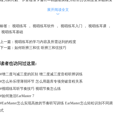
练习的过程。正常情况下通过一到两年的练习也可以达到非常不错的水
平。
展开阅读全文
︾
标签：
视唱练耳
，
视唱练耳软件
，
视唱练耳入门
，
视唱练耳课
，
视唱练耳基础
上一篇：
视唱练耳的学习内容及所需达到的程度
下一篇：
如何听辨三和弦 听辨三和弦技巧
读者也访问过这里:
#
增二度与减三度的区别 增二度减三度音程听辨训练
图2 EarMaster
#
怎么补乐理薄弱环节 怎么用题库专项突破音程关系
二、有哪些适合孩子学习的视唱练耳教程
#
视唱练耳听节奏技巧 视唱节奏怎么练
视唱练耳是一项长期的学习的课程，一般很多培训机构都有专门的课程和
#
如何激活EarMaster 7
老师陪练，但是学习费用成本和时间成本无疑对大多数家长来说是很大的
负担，那么有哪些适合孩子在学习的练耳教程呢？
#
EarMaster怎么实现高效的节奏听写训练 EarMaster怎么轻松识别不同调
其实市面上的练耳课程五花八门，随便到图书城或者电子书城下载，一搜
式
一大把，但适合小孩子学习的可能并不多。比如《柯达伊教学法》、《奥