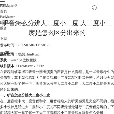
EarMaster
®
首页
EarMaster
听音怎么分辨大二度小二度 大二度小二
EarMaster Cloud
服务
度是怎么区分出来的
下载
发布时间：2022-07-04 11: 58: 20
购买
品牌型号：
联想ThinKpad
系统：
win7 64位旗舰版
软件版本：
EarMaster 7.2 Pro
在音程能够掌握和听音分辨出演奏的声音是什么音程，是一些音乐考生的
必修课，其中就包括对大二度音程和小二度音程的听音分辨，所以今天就
和大家一起了解一下，听音怎么分辨大二度小二度，大二度小二度是怎么
区分出来的。
一、听音怎么分辨大二度小二度
在二度音程中大二度音程和小二度音程给人的听觉感觉是完全不同的，很
多小伙伴是通过
大二度
和小二度的不同听觉感觉进行二度音程分辨的，下
面就和大家一起了解一下大二度音程和小二度音程在听觉怎么分辨。