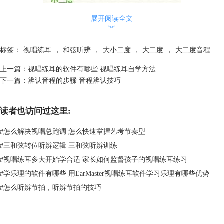
展开阅读全文
︾
标签：
视唱练耳
，
和弦听辨
，
大小二度
，
大二度
，
大二度音程
图2：小二度
上一篇：
视唱练耳的软件有哪些 视唱练耳自学方法
下一篇：
辨认音程的步骤 音程辨认技巧
当然，这些对大二度和小二度的听音感觉都是建立在多听多练的基础上
的，所以想要快速的听辨出大二度和小二度音程就需要进行多多练习，这
里推荐给大家一款非常好用的视唱练耳软件-EarMaster，在这款软件中除
读者也访问过这里:
了可以进行大小二度的音程训练外，还可以进行其他
音程
的训练，使用起
来非常的方便。
#
怎么解决视唱总跑调 怎么快速掌握艺考节奏型
二、大二度小二度是怎么区分出来的
#
三和弦转位听辨逻辑 三和弦听辨训练
在二度音程中想要区分大二度和小二度，无外乎通过音乐理论以及听觉进
#
视唱练耳多大开始学合适 家长如何监督孩子的视唱练耳练习
行区分，接下来就给大家具体介绍一下。
#
学乐理的软件有哪些 用EarMaster视唱练耳软件学习乐理有哪些优势
1.音乐理论上的区别，在二度音程中大二度音程和小二度音程的音数是不
#
怎么听辨节拍，听辨节拍的技巧
同的，大二度音程的音数是一个全音，而小二度音程的音数是一个半音，
这里说的全音和半音是两个音之间的一个音数，像是在二度音程中5-6和
2-3中只有一个半音，所以这两个音就是小二度音程，而剩下的其他二度
音程则都是大二度音程。