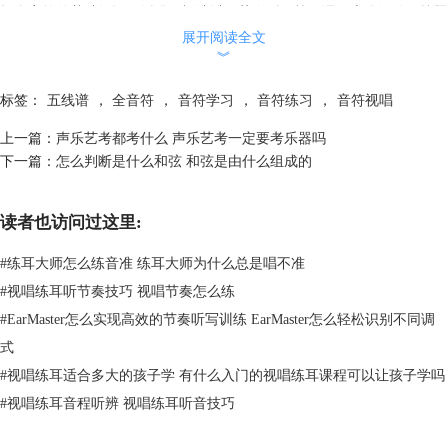
括全音符的基础知识、纠错、视读以及节奏听写等，课程十分细致，按照
顺序进行学习即可（如图2所示）。
展开阅读全文
︾
标签：
五线谱
，
全音符
，
音符学习
，
音符练习
，
音符视唱
上一篇：
声乐艺考都考什么 声乐艺考一定要考乐器吗
下一篇：
怎么判断是什么和弦 和弦是由什么组成的
读者也访问过这里:
#
练耳大师怎么练音准 练耳大师为什么总是唱不准
#
视唱练耳听节奏技巧 视唱节奏怎么练
#
EarMaster怎么实现高效的节奏听写训练 EarMaster怎么轻松识别不同调
式
图2：全音符的学习
#
视唱练耳适合多大的孩子学 有什么入门的视唱练耳课程可以让孩子学吗
二、全音符怎么写在五线谱上
#
视唱练耳音程听辨 视唱练耳听音技巧
在乐理知识的学习过程中，学会将音符写在五线谱上也十分重要。五线谱
是由五条距离相等、长度相等的五条平行横线来记录音的高低的，是目前