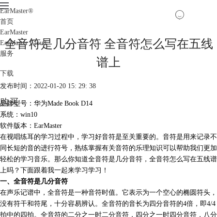
EarMaster
®
首页
EarMaster
全音符是几分音符 全音符怎么写在五线
EarMaster Cloud
服务
谱上
下载
发布时间：2022-01-20 15: 29: 38
购买
品牌型号：华为Made Book D14
系统：win10
软件版本：EarMaster
在
视唱练耳
的学习过程中，学习好音符是至关重要的。音符是用来记录不
同长短的音的进行符号，熟练掌握有关音符的乐理知识可以帮助我们更加
轻松的学习音乐。那么你知道全音符是几分音符，全音符怎么写在五线谱
上吗？下面跟着我一起来学习学习！
一、全音符是几分音符
在声乐记谱中，全音符是一种音符时值。它表示为一个空心的椭圆符头，
没有符干和符尾，十分容易辨认。全音符的音长为四分音符的4倍，即4/4
拍中的四拍。
全音符
的二分之一时二分音符，四分之一时四分音符，八分