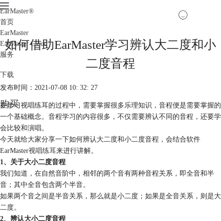
EarMaster
®
首页
EarMaster
如何借助EarMaster学习辨认大二度和小
EarMaster Cloud
服务
二度音程
下载
发布时间：2021-07-08 10: 32: 27
购买
在学习视唱练耳的过程中，需要掌握很多乐理知识，音程便是需要掌握的
一个基础概念。音程学习的内容很多，不仅需要辨认不同的音程，还要学
会比较和演唱。
今天就给大家分享一下如何辨认大二度和小二度音程，会结合软件
EarMaster
视唱练耳
来进行讲解。
1、关于大小二度音程
我们知道，在自然音阶中，相邻的两个音有两种音程关系，即全音和半
音；其中全音包含两个半音。
如果两个音之间是半音关系，那么就是小二度；如果是全音关系，则是大
二度。
2、辨认大小二度音程