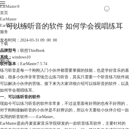
EarMaster
®
首页
EarMaster
可以练听音的软件 如何学会视唱练耳
EarMaster Cloud
服务
发布时间：2024-03-31 09: 00: 00
下载
品牌型号：
联想ThinBook
系统：
windows10
购买
软件版本：
EarMaster7.5.74
练习听音是每一个刚刚入门小伙伴都需要掌握的技能，也是学好音乐的基
础，很多小伙伴非常苦恼怎么练习听音，其实只需要一个听音练习软件就
可以解决小伙伴的苦恼。接下来为大家详细介绍可以练听音的软件，以及
如何学会视唱练耳。
一、可以练听音的软件
现如今可以练习听音的软件非常多，不过这里面有好用的也有不好用的，
对于刚刚接触听音的小伙伴是不好辨识的，所以今天要给小伙伴介绍一款
实用的听音软件——EarMaster。
EarMaster是由丹麦皇家音乐学院研发的一款听音练耳软件，主要针对的