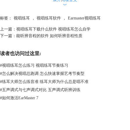
有一定音乐基础的小伙伴如果只想单纯练习听音可以通过综合训练厅、声
︾
乐训练课、自定义教学活动这三个模块进行训练学习。小伙伴可以先在综
合训练厅对音程、和弦、音阶以及旋律进行训练学习，熟悉掌握听音基础
标签：
视唱练耳
，
视唱练耳软件
，
Earmaster视唱练耳
技巧。在此基础通过声乐训练课进一步掌握听音技能，最后通过自定义教
上一篇：
视唱练耳下载什么软件 视唱练耳怎么自学
学活动对掌握不好的听音进行单独训练。
下一篇：
能听辨音程的软件 如何听辨音程性质
读者也访问过这里:
#
视唱练耳怎么练习 视唱练耳节奏练习
#
怎么解决视唱总跑调 怎么快速掌握艺考节奏型
#
练耳大师怎么练音准 练耳大师为什么总是唱不准
#
五声调式与七声调式对比 五声调式听辨训练
#
如何激活EarMaster 7
图2：综合训练厅
上述的训练方式是针对有一定音乐基础的小伙伴，对于没有音乐基础的小
伙伴，需要先在入门课程中掌握音高、节拍、音程等基础知识，完成入门