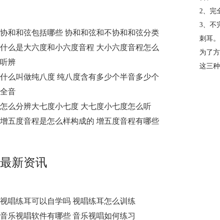
2、完
3、不
协和和弦包括哪些 协和和弦和不协和和弦分类
刺耳。
什么是大六度和小六度音程 大小六度音程怎么
为了方
听辨
这三种
什么叫做纯八度 纯八度含有多少个半音多少个
全音
怎么分辨大七度小七度 大七度小七度怎么听
增五度音程是怎么样构成的 增五度音程有哪些
最新资讯
视唱练耳可以自学吗 视唱练耳怎么训练
音乐视唱软件有哪些 音乐视唱如何练习