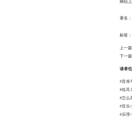
网站上
署名：
标签：
上一篇
下一篇
读者也
#
音准
#
练耳
#
怎么
#
音乐
#
乐理