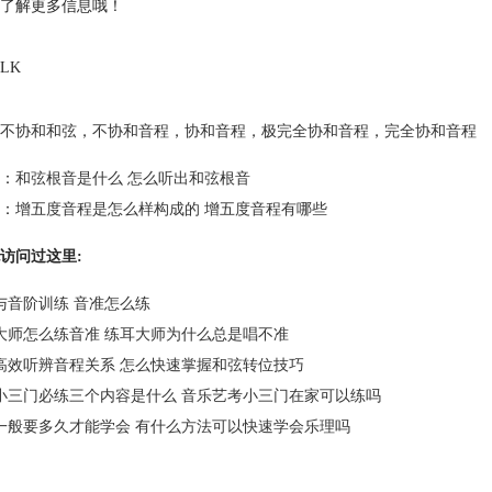
了解更多信息哦！
LK
不协和和弦
，
不协和音程
，
协和音程
，
极完全协和音程
，
完全协和音程
：
和弦根音是什么 怎么听出和弦根音
：
增五度音程是怎么样构成的 增五度音程有哪些
访问过这里:
与音阶训练 音准怎么练
大师怎么练音准 练耳大师为什么总是唱不准
高效听辨音程关系 怎么快速掌握和弦转位技巧
小三门必练三个内容是什么 音乐艺考小三门在家可以练吗
一般要多久才能学会 有什么方法可以快速学会乐理吗