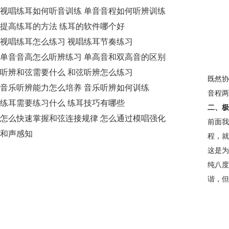
视唱练耳如何听音训练 单音音程如何听辨训练
提高练耳的方法 练耳的软件哪个好
视唱练耳怎么练习 视唱练耳节奏练习
单音音高怎么听辨练习 单高音和双高音的区别
听辨和弦需要什么 和弦听辨怎么练习
既然协
音乐听辨能力怎么培养 音乐听辨如何训练
音程两
练耳需要练习什么 练耳技巧有哪些
二、极
怎么快速掌握和弦连接规律 怎么通过模唱强化
前面我
和声感知
程，就
这是为
纯八度
谐，但