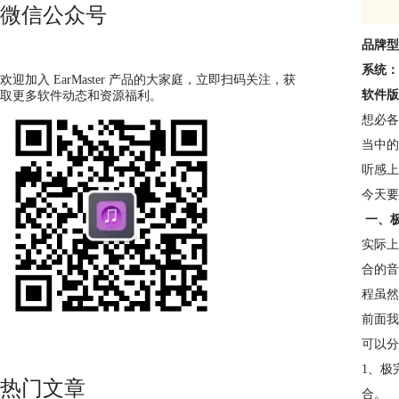
微信公众号
品牌型号
系统：W
欢迎加入 EarMaster 产品的大家庭，立即扫码关注，获
软件版本：
取更多软件动态和资源福利。
想必各
当中的
听感上
今天要
一、
实际上
合的音
程虽然
前面我
可以分
1、极
热门文章
合。