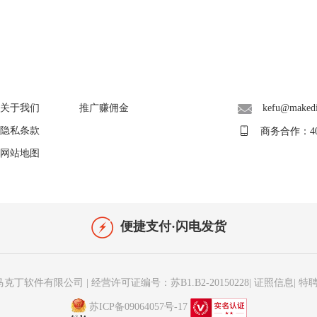
About
广告联盟
联系客服
关于我们
推广赚佣金
kefu@maked
隐私条款
商务合作：400-
网站地图
便捷支付·闪电发货
马克丁软件有限公司
|
经营许可证编号：苏B1.B2-20150228
|
证照信息
|
特
苏ICP备09064057号-17