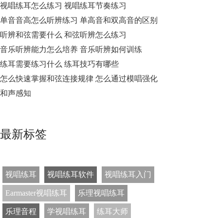
视唱练耳怎么练习 视唱练耳节奏练习
单音音高怎么听辨练习 单高音和双高音的区别
听辨和弦需要什么 和弦听辨怎么练习
音乐听辨能力怎么培养 音乐听辨如何训练
练耳需要练习什么 练耳技巧有哪些
怎么快速掌握和弦连接规律 怎么通过模唱强化
和声感知
最新标签
视唱练耳
视唱练耳软件
视唱练耳入门
Earmaster视唱练耳
乐理视唱练耳
乐理音程
学视唱练耳
练耳大师