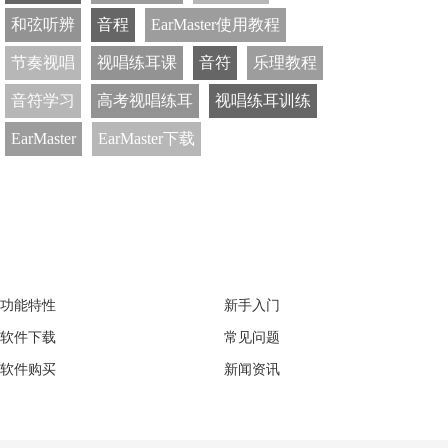
和弦听辨
音程
EarMaster使用教程
节奏视唱
视唱练耳课
音符
乐理教程
音符学习
高考视唱练耳
视唱练耳训练
EarMaster
EarMaster下载
EarMaster
Support
功能特性
新手入门
软件下载
常见问题
软件购买
新闻资讯