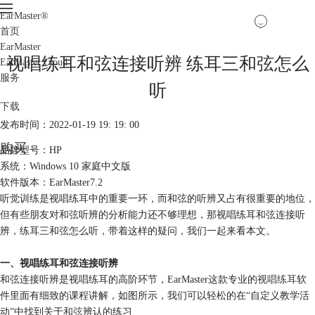
EarMaster
®
首页
EarMaster
视唱练耳和弦连接听辨 练耳三和弦怎么
EarMaster Cloud
服务
听
下载
发布时间：2022-01-19 19: 19: 00
购买
品牌型号：HP
系统：Windows 10 家庭中文版
软件版本：EarMaster7.2
听觉训练是视唱练耳中的重要一环，而和弦的听辨又占有很重要的地位，
但有些朋友对和弦听辨的分析能力还不够理想，那视唱练耳和弦连接听
辨，练耳三和弦怎么听，带着这样的疑问，我们一起来看本文。
一、视唱练耳和弦连接听辨
和弦连接听辨是视唱练耳的高阶环节，EarMaster这款专业的
视唱练耳
软
件里面有细致的课程讲解，如图所示，我们可以轻松的在“自定义教学活
动”中找到关于
和弦
辨认的练习