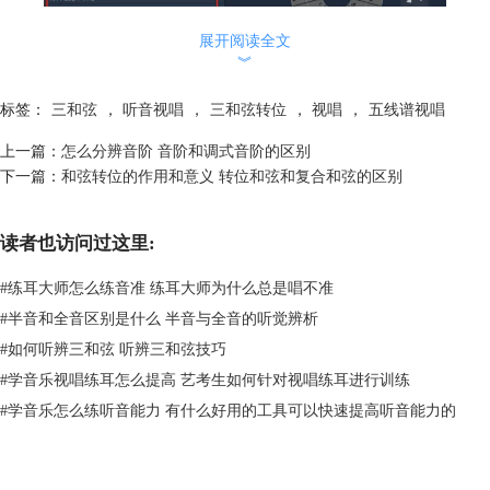
展开阅读全文
︾
标签：
三和弦
，
听音视唱
，
三和弦转位
，
视唱
，
五线谱视唱
上一篇：
怎么分辨音阶 音阶和调式音阶的区别
下一篇：
和弦转位的作用和意义 转位和弦和复合和弦的区别
图2：自定义选择
在练习界面点击橙色按钮，根据给出的声音来进行正确答案的选择
读者也访问过这里:
#
练耳大师怎么练音准 练耳大师为什么总是唱不准
#
半音和全音区别是什么 半音与全音的听觉辨析
#
如何听辨三和弦 听辨三和弦技巧
#
学音乐视唱练耳怎么提高 艺考生如何针对视唱练耳进行训练
#
学音乐怎么练听音能力 有什么好用的工具可以快速提高听音能力的