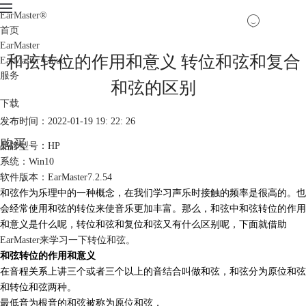
EarMaster
®
首页
EarMaster
和弦转位的作用和意义 转位和弦和复合
EarMaster Cloud
服务
和弦的区别
下载
发布时间：2022-01-19 19: 22: 26
购买
品牌型号：HP
系统：Win10
软件版本：EarMaster7.2.54
和弦作为乐理中的一种概念，在我们学习声乐时接触的频率是很高的。也
会经常使用和弦的转位来使音乐更加丰富。那么，和弦中和弦转位的作用
和意义是什么呢，转位和弦和复位和弦又有什么区别呢，下面就借助
EarMaster来学习一下转位和弦。
和弦转位的作用和意义
在音程关系上讲三个或者三个以上的音结合叫做和弦，和弦分为原位和弦
和转位和弦两种。
最低音为根音的和弦被称为原位和弦，