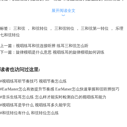
在和弦转位以后这些音的名称是不变的。
展开阅读全文
︾
标签：
三和弦
，
和弦转位
，
三和弦转位
，
三和弦第一转位
，
乐理
七和弦转位
上一篇：
视唱练耳和弦连接听辨 练耳三和弦怎么听
下一篇：
旋律模唱是什么意思 视唱练耳的旋律模唱如何训练
图2：和弦转位
在
EarMaster首页的综合训练厅里面有丰富的和弦练习，其中在和弦的板
块练习中分为了
和弦辨认
、和弦转位和和弦进行三个专项练习。
读者也访问过这里:
#
视唱练耳听节奏技巧 视唱节奏怎么练
#
EarMaster怎么有效提升节奏感 EarMatser怎么快速掌握和弦听辨技巧
#
音乐生练耳怎么练 怎么样才能实时检测自己的视唱练耳能力
#
视唱练耳是学什么 视唱练耳多久能学完
#
和弦转位有什么 和弦转位怎么练