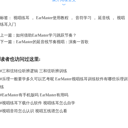
上图显示的是一个具有八分音符和八分
休止符
的小节节奏，我在演奏时将
︾
延音线连接的后一个八分音符和八分休止符都敲打了出来，显而易见，这
两个地方的小三角形是红色的，证明这样的演奏方法是错误的。
标签：
视唱练耳
，
EarMaster使用教程
，
音符学习
，
延音线
，
视唱
练耳入门
上一篇：
如何借助EarMaster学习跳跃节奏？
下一篇：
EarMaster的延音线节奏视唱：演奏一首歌
读者也访问过这里:
#
三和弦转位听辨逻辑 三和弦听辨训练
#
乐理一般要学多久可以艺考呢 EarMaster视唱练耳训练软件有哪些乐理训
练
图3：正确的演奏方法
#
EarMaster有手机版吗 EarMaster有用吗
正确的演奏方法应该像图3这样，每个三角形都代表我们在其中敲出的音
#
视唱练耳下载什么软件 视唱练耳怎么自学
符节奏位置，连音线下的第二个八分音符应该是不敲出来的，因为它的音
#
视唱音符怎么认识 视唱五线谱怎么看
长被加到了前一个音符中，二者合并成为了一个新的
四分音符
。
这就是延音线的演奏规则啦，当然，它的使用也是有一定要求的，那就是
应当用在音高相同的音符之间，如果被连接的音符音高不同，那么这条弧