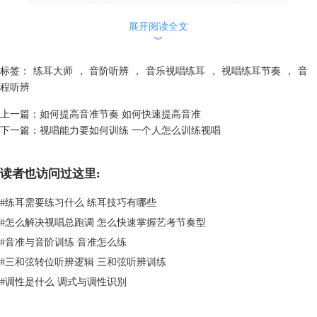
图一：常见调式音阶与基础调式关系
展开阅读全文
︾
2、听调式音阶的情感。与音程、和弦的听辨一样，调式音阶的情感表达
也是每个调式的重要特征，例如自然大调的情感表达就是明亮、稳定的；
标签：
练耳大师
，
音阶听辨
，
音乐视唱练耳
，
视唱练耳节奏
，
音
而自然小调的情感表达则是暗淡、悲伤的。每个不同的音阶都有着自己独
程听辨
特的情感表达，这一点需要我们多听、多练、多感受不同调式音阶的情感
变化，才能准确地捕捉到藏在音阶中的情感细节。
上一篇：
如何提高音准节奏 如何快速提高音准
二、如何提升听音辨调能力
下一篇：
视唱能力要如何训练 一个人怎么训练视唱
上面我们提到了听辨音阶的一些方法，有小伙伴们会把音阶听辨与我们常
见的音程、和弦听辨统称为“听音辨调”，但其实这种说法并不完全正
读者也访问过这里:
确。“听音”更多指的是进行单音、音程以及和弦的听辨练习，属于微观层
面上的听辨练习；而“辨调”则是判断整个调式的类型，是属于宏观层面上
#
练耳需要练习什么 练耳技巧有哪些
的听辨练习。因此我们想要提升自己的听音变调能力，就要把这两个因素
#
怎么解决视唱总跑调 怎么快速掌握艺考节奏型
单独拆分出来进行训练。
1、听音练习。听音练习大家都不陌生，我们在学习声乐的过程中都会遇
#
音准与音阶训练 音准怎么练
到需要我们进行听辨不同音程、和弦的情况，对于初学者来说，我们在进
#
三和弦转位听辨逻辑 三和弦听辨训练
行听音练习时，最好是从最简单的单音听辨开始，随后慢慢过渡到音程以
#
调性是什么 调式与调性识别
及和弦的听辨，这种循序渐进的方式能够让我们更好地理解不同音程之间
的区别。而在这个过程中，我们也可以使用一些音叉之类的工具，来帮助