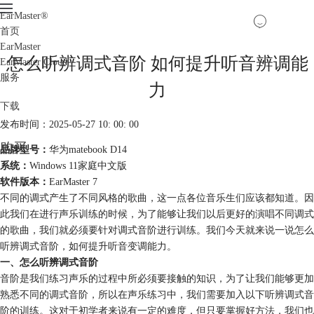
EarMaster
®
首页
EarMaster
怎么听辨调式音阶 如何提升听音辨调能
EarMaster Cloud
服务
力
下载
发布时间：2025-05-27 10: 00: 00
购买
品牌型号：
华为matebook D14
系统：
Windows 11家庭中文版
软件版本：
EarMaster 7
不同的调式产生了不同风格的歌曲，这一点各位音乐生们应该都知道。因
此我们在进行声乐训练的时候，为了能够让我们以后更好的演唱不同调式
的歌曲，我们就必须要针对调式音阶进行训练。我们今天就来说一说怎么
听辨调式音阶，如何提升听音变调能力。
一、怎么听辨调式音阶
音阶是我们练习声乐的过程中所必须要接触的知识，为了让我们能够更加
熟悉不同的调式音阶，所以在声乐练习中，我们需要加入以下听辨调式音
阶的训练。这对于初学者来说有一定的难度，但只要掌握好方法，我们也