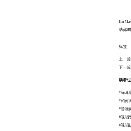
EarMa
助你调
标签：
上一篇
下一篇
读者也
#
练耳
#
如何激活
#
音准
#
视唱
#
视唱