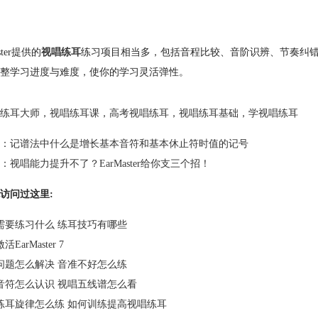
ster提供的
视唱练耳
练习项目相当多，包括音程比较、音阶识辨、节奏纠
整学习进度与难度，使你的学习灵活弹性。
练耳大师
，
视唱练耳课
，
高考视唱练耳
，
视唱练耳基础
，
学视唱练耳
：
记谱法中什么是增长基本音符和基本休止符时值的记号
：
视唱能力提升不了？EarMaster给你支三个招！
访问过这里:
需要练习什么 练耳技巧有哪些
EarMaster 7
问题怎么解决 音准不好怎么练
音符怎么认识 视唱五线谱怎么看
练耳旋律怎么练 如何训练提高视唱练耳