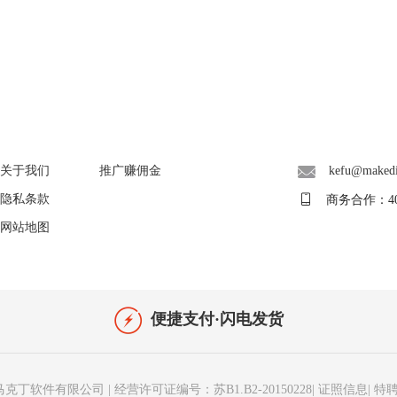
About
广告联盟
联系客服
关于我们
推广赚佣金
kefu@maked
隐私条款
商务合作：400-
网站地图
便捷支付·闪电发货
马克丁软件有限公司
|
经营许可证编号：苏B1.B2-20150228
|
证照信息
|
特