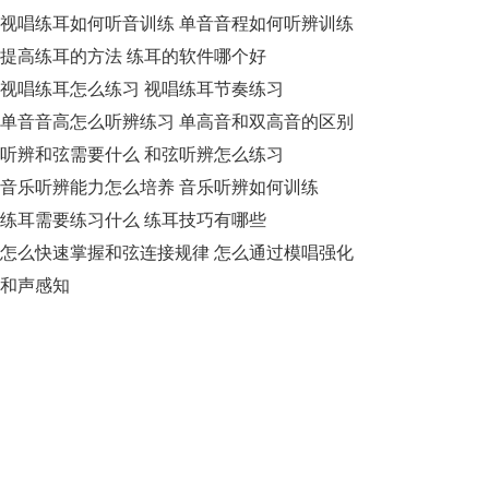
视唱练耳如何听音训练 单音音程如何听辨训练
提高练耳的方法 练耳的软件哪个好
视唱练耳怎么练习 视唱练耳节奏练习
单音音高怎么听辨练习 单高音和双高音的区别
听辨和弦需要什么 和弦听辨怎么练习
音乐听辨能力怎么培养 音乐听辨如何训练
练耳需要练习什么 练耳技巧有哪些
怎么快速掌握和弦连接规律 怎么通过模唱强化
和声感知