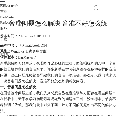
EarMaster
®
首页
EarMaster
音准问题怎么解决 音准不好怎么练
EarMaster Cloud
服务
发布时间：2025-05-22 10: 00: 00
下载
品牌型号：
华为matebook D14
系统：
Windows 11家庭中文版
购买
软件版本：
EarMaster 7
新手想要练习好声乐，视唱练耳是必经的过程，而视唱练耳的其中一个目
的就是培养我们的音准水平。许多新手在学习初期都存在各种各样的音准
问题，这些问题最终都会导致我们的音准不够准确。那么今天我们就来说
一说音准问题怎么解决，音准不好怎么练的相关内容。
一、音准问题怎么解决
在回答这个问题之前，我们先来想想自己在音准训练方面存在哪些问题？
在我看来，新手在学习初期最容易碰到的问题有三种：没有标准、节奏不
稳和调式依赖。那我们就来对症下药，针对不同的问题给出不同的解决办
法。