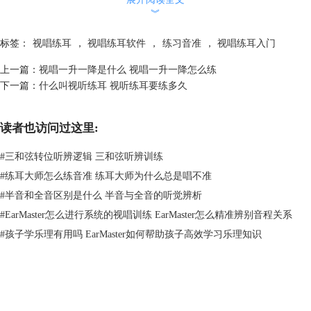
就会不由自主的为了跟上节奏而忽视发音，这必然会导致我们的音准不
︾
准。解决办法也很简单，我们可以使用节拍器来辅助我们进行训练，每次
练习音准时，记得在不同的节奏下多演唱几遍，提高我们对不同节奏的熟
标签：
视唱练耳
，
视唱练耳软件
，
练习音准
，
视唱练耳入门
悉程度。
上一篇：
视唱一升一降是什么 视唱一升一降怎么练
下一篇：
什么叫视听练耳 视听练耳要练多久
读者也访问过这里:
#
三和弦转位听辨逻辑 三和弦听辨训练
#
练耳大师怎么练音准 练耳大师为什么总是唱不准
#
半音和全音区别是什么 半音与全音的听觉辨析
#
EarMaster怎么进行系统的视唱训练 EarMaster怎么精准辨别音程关系
#
孩子学乐理有用吗 EarMaster如何帮助孩子高效学习乐理知识