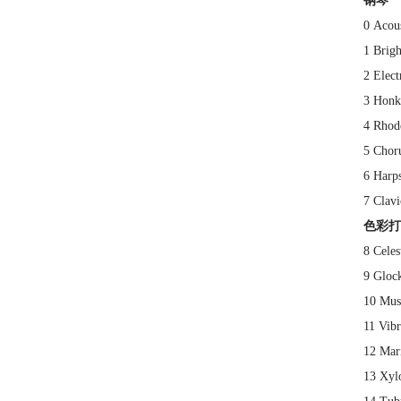
钢琴
0 Aco
1 Bri
2 Elec
3 Hon
4 Rho
5 Ch
6 Ha
7 Cl
色彩打
8 Cel
9 Gloc
10 Mu
11 Vi
12 Ma
13 Xy