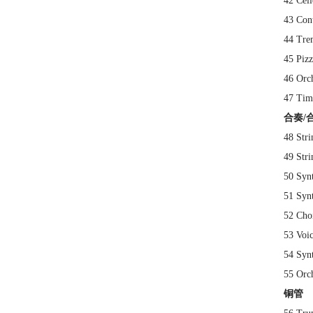
42 Ce
43 Co
44 Tr
45 Pi
46 Orc
47 Ti
合奏/
48 St
49 St
50 Sy
51 Sy
52 Ch
53 Vo
54 Sy
55 Or
铜管