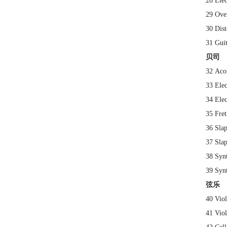
28 El
29 Ov
30 Di
31 Gu
贝司
32 A
33 El
34 El
35 Fr
36 Sla
37 Sla
38 Sy
39 Sy
弦乐
40 Vi
41 Vi