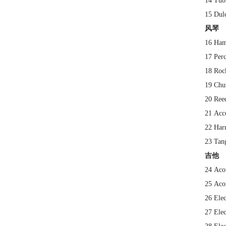
14 Tub
15 Du
风琴
16 Ha
17 Pe
18 Ro
19 Ch
20 Re
21 Ac
22 Ha
23 Ta
吉他
24 Ac
25 Aco
26 Ele
27 Ele